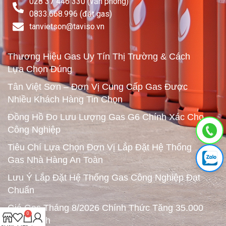
028 37 446 330 (văn phòng)
0833.668.996 (đặt gas)
tanvietson@taviso.vn​
Thương Hiệu Gas Uy Tín Thị Trường & Cách
Lựa Chọn Đúng
Tân Việt Sơn – Đơn Vị Cung Cấp Gas Được
Nhiều Khách Hàng Tin Chọn
Đồng Hồ Đo Lưu Lượng Gas G6 Chính Xác Cho
Công Nghiệp
Tiêu Chí Lựa Chọn Đơn Vị Lắp Đặt Hệ Thống
Gas Nhà Hàng An Toàn
Lưu Ý Lắp Đặt Hệ Thống Gas Công Nghiệp Đạt
Chuẩn
Giá Gas Tháng 8/2026 Chính Thức Tăng 35.000
0
Đồng/Bình