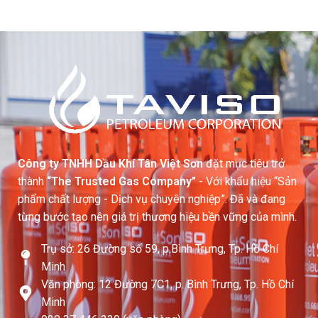
Công ty TNHH Dầu Khí Tân Việt Sơn
đặt mục tiêu trở
thành
“The Trusted Gas Company”
- Với khẩu hiệu “Sản
phẩm chất lượng - Dịch vụ chuyên nghiệp”. Đã và đang
từng bước tạo nên giá trị thương hiệu bền vững của mình.
Trụ sở: 26 Đường số 59, p.Bình Trưng, Tp. Hồ Chí
Minh
Văn phòng: 12 Đường 7C1, p. Bình Trưng, Tp. Hồ Chí
Minh