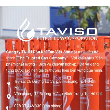
Công ty TNHH Dầu Khí Tân Việt Sơn
đặt mục tiêu trở
thành
“The Trusted Gas Company”
- Với khẩu hiệu “Sản
phẩm chất lượng - Dịch vụ chuyên nghiệp”. Đã và đang
từng bước tạo nên giá trị thương hiệu bền vững của mình.
Trụ sở: 26 Đường số 59, p.Bình Trưng, Tp. Hồ Chí
Minh
Văn phòng: 12 Đường 7C1, p. Bình Trưng, Tp. Hồ Chí
Minh
028 37 446 330 (văn phòng)