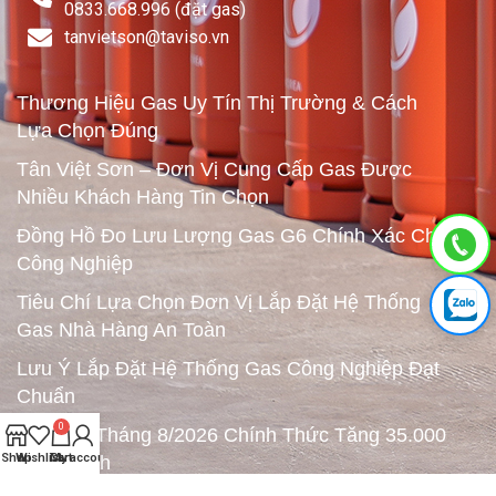
0833.668.996 (đặt gas)
tanvietson@taviso.vn​
Thương Hiệu Gas Uy Tín Thị Trường & Cách
Lựa Chọn Đúng
Tân Việt Sơn – Đơn Vị Cung Cấp Gas Được
Nhiều Khách Hàng Tin Chọn
Đồng Hồ Đo Lưu Lượng Gas G6 Chính Xác Cho
Công Nghiệp
Tiêu Chí Lựa Chọn Đơn Vị Lắp Đặt Hệ Thống
Gas Nhà Hàng An Toàn
Lưu Ý Lắp Đặt Hệ Thống Gas Công Nghiệp Đạt
Chuẩn
0
Giá Gas Tháng 8/2026 Chính Thức Tăng 35.000
Shop
Wishlist
Cart
My account
Đồng/Bình