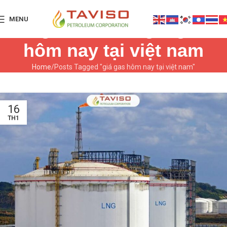
MENU
Tag Archives: giá gas
hôm nay tại việt nam
Home
Posts Tagged "giá gas hôm nay tại việt nam"
16
TH1