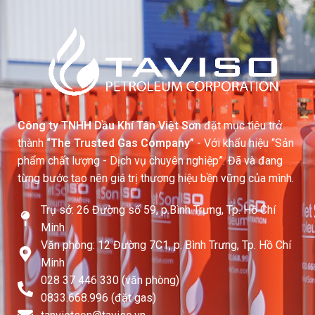
Công ty TNHH Dầu Khí Tân Việt Sơn
đặt mục tiêu trở
thành
“The Trusted Gas Company”
- Với khẩu hiệu “Sản
phẩm chất lượng - Dịch vụ chuyên nghiệp”. Đã và đang
từng bước tạo nên giá trị thương hiệu bền vững của mình.
Trụ sở: 26 Đường số 59, p.Bình Trưng, Tp. Hồ Chí
Minh
Văn phòng: 12 Đường 7C1, p. Bình Trưng, Tp. Hồ Chí
Minh
028 37 446 330 (văn phòng)
0833.668.996 (đặt gas)