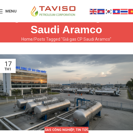
MENU
Tag Archives: Giá gas CP
Saudi Aramco
Home
Posts Tagged "Giá gas CP Saudi Aramco"
17
TH1
GAS CÔNG NGHIỆP
,
TIN TỨC