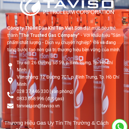
Công ty TNHH Dầu Khí Tân Việt Sơn
đặt mục tiêu trở
thành
“The Trusted Gas Company”
- Với khẩu hiệu “Sản
phẩm chất lượng - Dịch vụ chuyên nghiệp”. Đã và đang
từng bước tạo nên giá trị thương hiệu bền vững của mình.
Trụ sở: 26 Đường số 59, p.Bình Trưng, Tp. Hồ Chí
Minh
Văn phòng: 12 Đường 7C1, p. Bình Trưng, Tp. Hồ Chí
Minh
028 37 446 330 (văn phòng)
0833.668.996 (đặt gas)
tanvietson@taviso.vn​
Thương Hiệu Gas Uy Tín Thị Trường & Cách