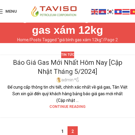
MENU
Tag Archives: giá bình
gas xám 12kg
Home
Posts Tagged "giá bình gas xám 12kg"
Page 2
TIN TỨC
Báo Giá Gas Mới Nhất Hôm Nay [Cập
02
Nhật Tháng 5/2024]
TH5
admin
Để cung cấp thông tin chi tiết, chính xác nhất về giá gas, Tân Việt
Sơn xin gửi đến quý khách hàng bảng báo giá gas mới nhất
(Cập nhật ...
CONTINUE READING
1
2