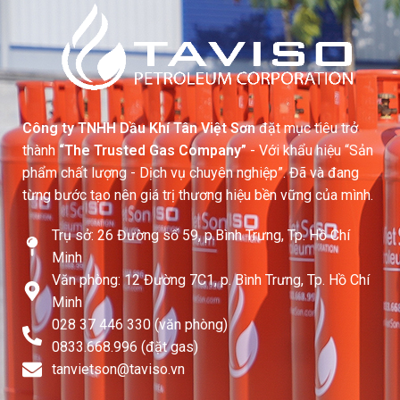
Công ty TNHH Dầu Khí Tân Việt Sơn
đặt mục tiêu trở
thành
“The Trusted Gas Company”
- Với khẩu hiệu “Sản
phẩm chất lượng - Dịch vụ chuyên nghiệp”. Đã và đang
từng bước tạo nên giá trị thương hiệu bền vững của mình.
Trụ sở: 26 Đường số 59, p.Bình Trưng, Tp. Hồ Chí
Minh
Văn phòng: 12 Đường 7C1, p. Bình Trưng, Tp. Hồ Chí
Minh
028 37 446 330 (văn phòng)
0833.668.996 (đặt gas)
tanvietson@taviso.vn​