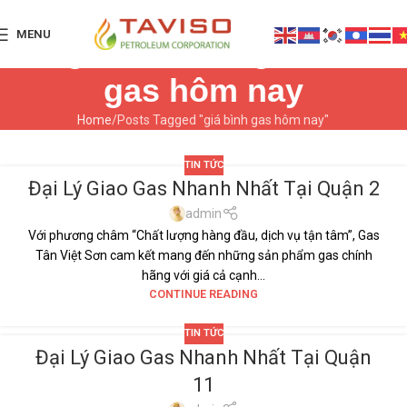
MENU
Tag Archives: giá bình
gas hôm nay
Home
Posts Tagged "giá bình gas hôm nay"
TIN TỨC
Đại Lý Giao Gas Nhanh Nhất Tại Quận 2
29
TH5
admin
Với phương châm “Chất lượng hàng đầu, dịch vụ tận tâm”, Gas
Tân Việt Sơn cam kết mang đến những sản phẩm gas chính
hãng với giá cả cạnh...
CONTINUE READING
TIN TỨC
Đại Lý Giao Gas Nhanh Nhất Tại Quận
29
11
TH5