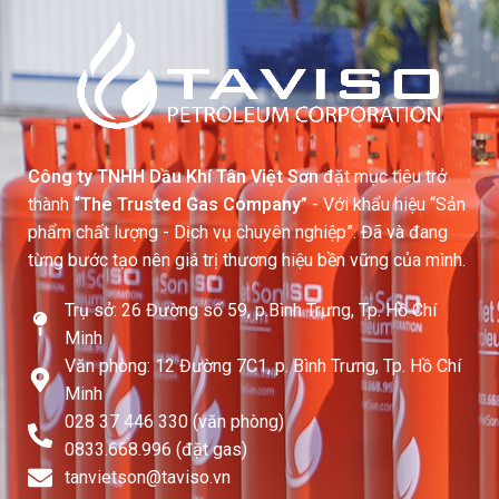
Công ty TNHH Dầu Khí Tân Việt Sơn
đặt mục tiêu trở
thành
“The Trusted Gas Company”
- Với khẩu hiệu “Sản
phẩm chất lượng - Dịch vụ chuyên nghiệp”. Đã và đang
từng bước tạo nên giá trị thương hiệu bền vững của mình.
Trụ sở: 26 Đường số 59, p.Bình Trưng, Tp. Hồ Chí
Minh
Văn phòng: 12 Đường 7C1, p. Bình Trưng, Tp. Hồ Chí
Minh
028 37 446 330 (văn phòng)
0833.668.996 (đặt gas)
tanvietson@taviso.vn​