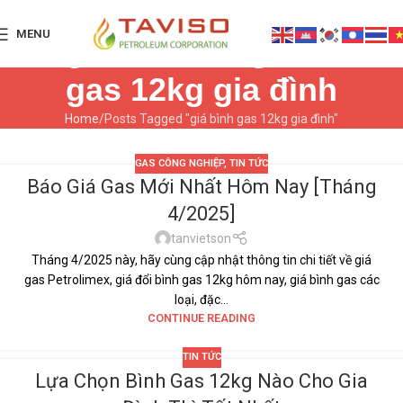
MENU
Tag Archives: giá bình
gas 12kg gia đình
Home
Posts Tagged "giá bình gas 12kg gia đình"
GAS CÔNG NGHIỆP
,
TIN TỨC
Báo Giá Gas Mới Nhất Hôm Nay [Tháng
01
4/2025]
TH4
tanvietson
Tháng 4/2025 này, hãy cùng cập nhật thông tin chi tiết về giá
gas Petrolimex, giá đổi bình gas 12kg hôm nay, giá bình gas các
loại, đặc...
CONTINUE READING
TIN TỨC
Lựa Chọn Bình Gas 12kg Nào Cho Gia
22