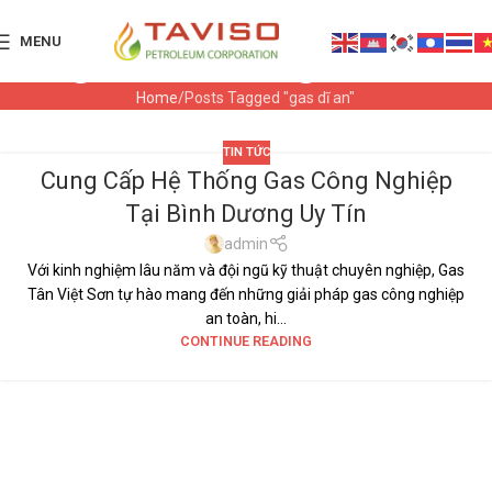
MENU
Tag Archives: gas dĩ an
Home
Posts Tagged "gas dĩ an"
TIN TỨC
Cung Cấp Hệ Thống Gas Công Nghiệp
05
Tại Bình Dương Uy Tín
TH6
admin
Với kinh nghiệm lâu năm và đội ngũ kỹ thuật chuyên nghiệp, Gas
Tân Việt Sơn tự hào mang đến những giải pháp gas công nghiệp
an toàn, hi...
CONTINUE READING