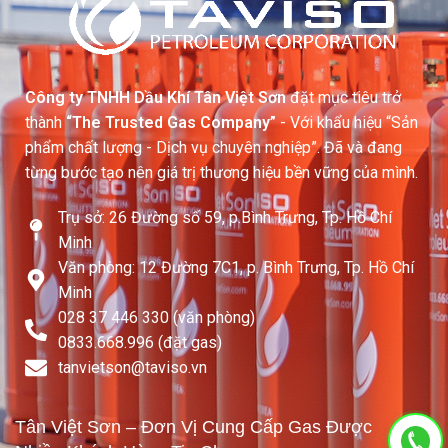
Công ty TNHH Dầu Khí Tân Việt Sơn
đặt mục tiêu trở
thành
“The Trusted Gas Company”
- Với khẩu hiệu “Sản
phẩm chất lượng - Dịch vụ chuyên nghiệp”. Đã và đang
từng bước tạo nên giá trị thương hiệu bền vững của mình.
Trụ sở: 26 Đường số 59, p.Bình Trưng, Tp. Hồ Chí
Minh
Văn phòng: 12 Đường 7C1, p. Bình Trưng, Tp. Hồ Chí
Minh
028 37 446 330 (văn phòng)
0833.668.996 (đặt gas)
tanvietson@taviso.vn​
Tân Việt Sơn – Đơn Vị Cung Cấp Gas Được