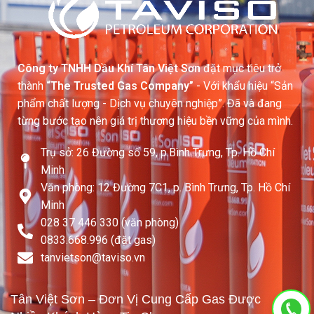
Công ty TNHH Dầu Khí Tân Việt Sơn
đặt mục tiêu trở
thành
“The Trusted Gas Company”
- Với khẩu hiệu “Sản
phẩm chất lượng - Dịch vụ chuyên nghiệp”. Đã và đang
từng bước tạo nên giá trị thương hiệu bền vững của mình.
Trụ sở: 26 Đường số 59, p.Bình Trưng, Tp. Hồ Chí
Minh
Văn phòng: 12 Đường 7C1, p. Bình Trưng, Tp. Hồ Chí
Minh
028 37 446 330 (văn phòng)
0833.668.996 (đặt gas)
tanvietson@taviso.vn​
Tân Việt Sơn – Đơn Vị Cung Cấp Gas Được