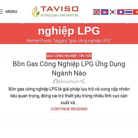
MENU
Tag Archives: gas công
nghiệp LPG
Home
Posts Tagged "gas công nghiệp LPG"
GAS CÔNG NGHIỆP
,
TIN TỨC
Bồn Gas Công Nghiệp LPG Ứng Dụng
23
Ngành Nào
TH12
tanvietson
Bồn gas công nghiệp LPG là giải pháp lưu trữ và cung cấp nhiên
liệu quan trọng, đóng vai trò thiết yếu trong nhiều lĩnh vực sản
xuất và...
CONTINUE READING