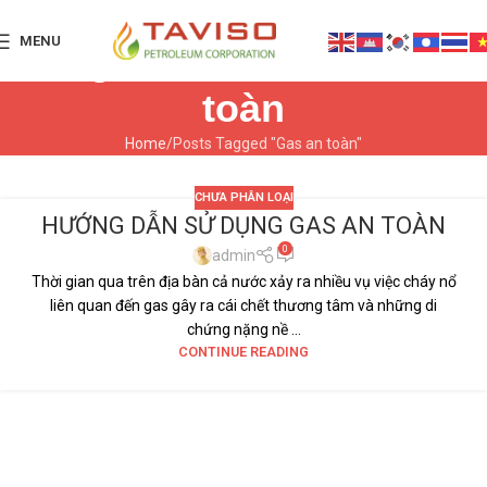
MENU
Tag Archives: Gas an
toàn
Home
Posts Tagged "Gas an toàn"
CHƯA PHÂN LOẠI
HƯỚNG DẪN SỬ DỤNG GAS AN TOÀN
0
admin
Thời gian qua trên địa bàn cả nước xảy ra nhiều vụ việc cháy nổ
liên quan đến gas gây ra cái chết thương tâm và những di
chứng nặng nề ...
CONTINUE READING