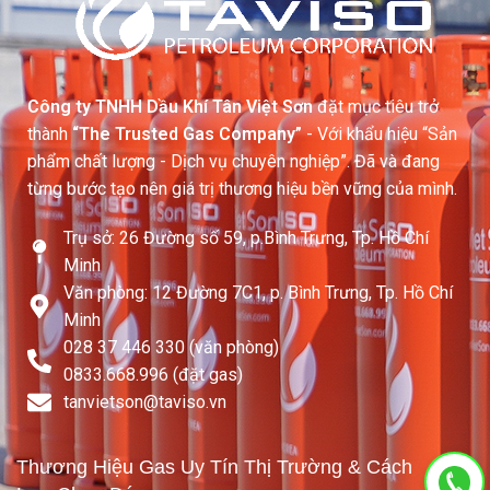
Công ty TNHH Dầu Khí Tân Việt Sơn
đặt mục tiêu trở
thành
“The Trusted Gas Company”
- Với khẩu hiệu “Sản
phẩm chất lượng - Dịch vụ chuyên nghiệp”. Đã và đang
từng bước tạo nên giá trị thương hiệu bền vững của mình.
Trụ sở: 26 Đường số 59, p.Bình Trưng, Tp. Hồ Chí
Minh
Văn phòng: 12 Đường 7C1, p. Bình Trưng, Tp. Hồ Chí
Minh
028 37 446 330 (văn phòng)
0833.668.996 (đặt gas)
tanvietson@taviso.vn​
Thương Hiệu Gas Uy Tín Thị Trường & Cách