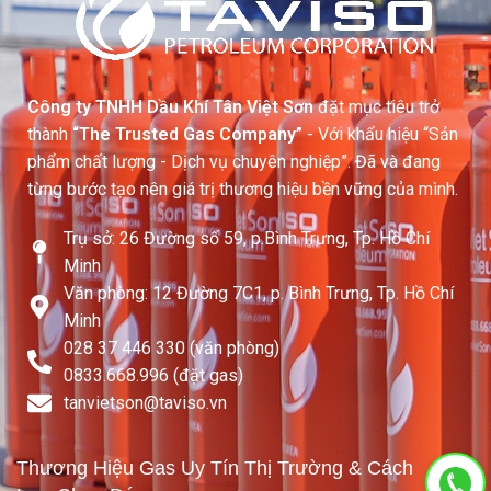
Công ty TNHH Dầu Khí Tân Việt Sơn
đặt mục tiêu trở
thành
“The Trusted Gas Company”
- Với khẩu hiệu “Sản
phẩm chất lượng - Dịch vụ chuyên nghiệp”. Đã và đang
từng bước tạo nên giá trị thương hiệu bền vững của mình.
Trụ sở: 26 Đường số 59, p.Bình Trưng, Tp. Hồ Chí
Minh
Văn phòng: 12 Đường 7C1, p. Bình Trưng, Tp. Hồ Chí
Minh
028 37 446 330 (văn phòng)
0833.668.996 (đặt gas)
tanvietson@taviso.vn​
Thương Hiệu Gas Uy Tín Thị Trường & Cách