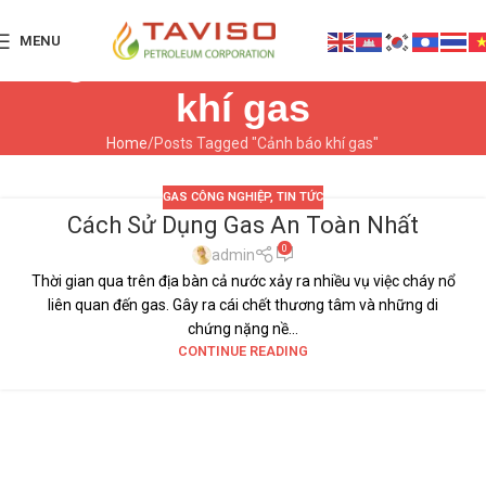
MENU
Tag Archives: Cảnh báo
khí gas
Home
Posts Tagged "Cảnh báo khí gas"
GAS CÔNG NGHIỆP
,
TIN TỨC
Cách Sử Dụng Gas An Toàn Nhất
12
0
TH9
admin
Thời gian qua trên địa bàn cả nước xảy ra nhiều vụ việc cháy nổ
liên quan đến gas. Gây ra cái chết thương tâm và những di
chứng nặng nề...
CONTINUE READING