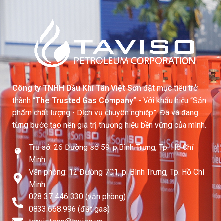
Công ty TNHH Dầu Khí Tân Việt Sơn
đặt mục tiêu trở
thành
“The Trusted Gas Company”
- Với khẩu hiệu “Sản
phẩm chất lượng - Dịch vụ chuyên nghiệp”. Đã và đang
từng bước tạo nên giá trị thương hiệu bền vững của mình.
Trụ sở: 26 Đường số 59, p.Bình Trưng, Tp. Hồ Chí
Minh
Văn phòng: 12 Đường 7C1, p. Bình Trưng, Tp. Hồ Chí
Minh
028 37 446 330 (văn phòng)
0833.668.996 (đặt gas)