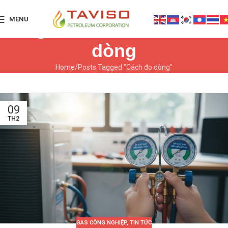
MENU
Tag Archives: Cách đo
dòng
Home
Posts Tagged "Cách đo dòng"
09
TH2
GAS CÔNG NGHIỆP
,
TIN TỨC