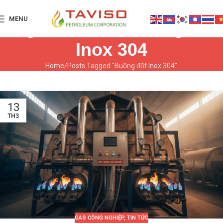
MENU
Tag Archives: Buồng đốt
Inox 304
Home
Posts Tagged "Buồng đốt Inox 304"
13
TH3
GAS CÔNG NGHIỆP
,
TIN TỨC