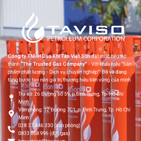
Công ty TNHH Dầu Khí Tân Việt Sơn
đặt mục tiêu trở
thành
“The Trusted Gas Company”
- Với khẩu hiệu “Sản
phẩm chất lượng - Dịch vụ chuyên nghiệp”. Đã và đang
từng bước tạo nên giá trị thương hiệu bền vững của mình.
Trụ sở: 26 Đường số 59, p.Bình Trưng, Tp. Hồ Chí
Minh
Văn phòng: 12 Đường 7C1, p. Bình Trưng, Tp. Hồ Chí
Minh
028 37 446 330 (văn phòng)
0833.668.996 (đặt gas)