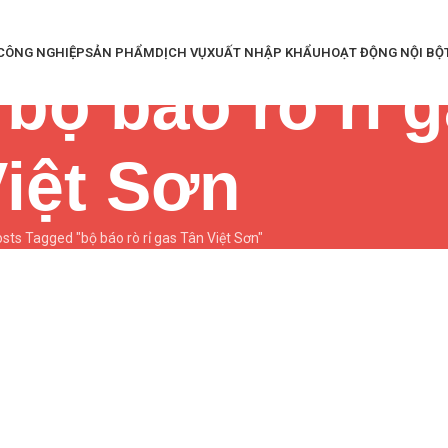
 CÔNG NGHIỆP
SẢN PHẨM
DỊCH VỤ
XUẤT NHẬP KHẨU
HOẠT ĐỘNG NỘI BỘ
 bộ báo rò rỉ 
iệt Sơn
sts Tagged "bộ báo rò rỉ gas Tân Việt Sơn"