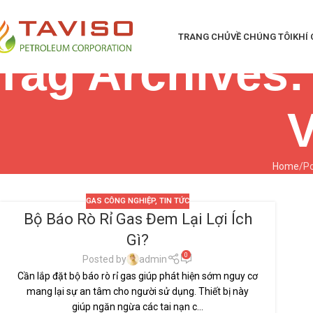
TRANG CHỦ
VỀ CHÚNG TÔI
KHÍ
Tag Archives:
V
Home
Po
GAS CÔNG NGHIỆP
,
TIN TỨC
Bộ Báo Rò Rỉ Gas Đem Lại Lợi Ích
28
Gì?
TH9
0
Posted by
admin
Cần lắp đặt bộ báo rò rỉ gas giúp phát hiện sớm nguy cơ
mang lại sự an tâm cho người sử dụng. Thiết bị này
giúp ngăn ngừa các tai nạn c...