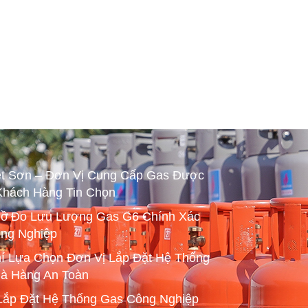
ệt Sơn – Đơn Vị Cung Cấp Gas Được
Khách Hàng Tin Chọn
ồ Đo Lưu Lượng Gas G6 Chính Xác
ng Nghiệp
hí Lựa Chọn Đơn Vị Lắp Đặt Hệ Thống
à Hàng An Toàn
Lắp Đặt Hệ Thống Gas Công Nghiệp