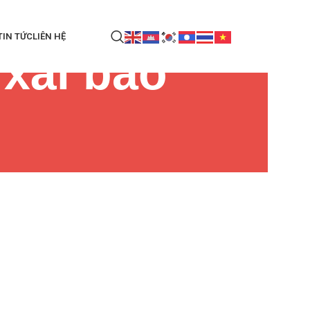
TIN TỨC
LIÊN HỆ
 xài bao