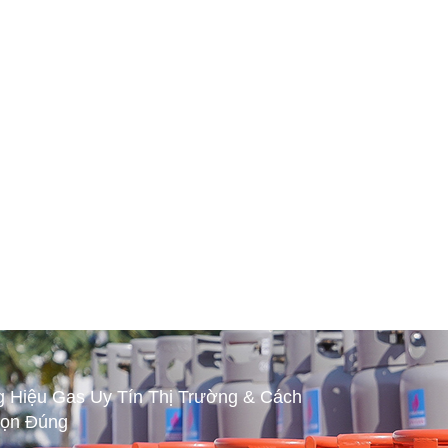
 Hiệu Gas Uy Tín Thị Trường & Cách
ọn Đúng