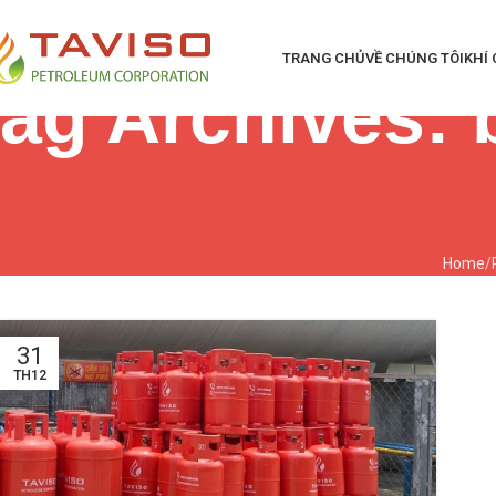
TRANG CHỦ
VỀ CHÚNG TÔI
KHÍ
ag Archives: 
Home
31
TH12