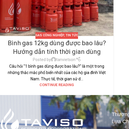
GAS CÔNG NGHIỆP
,
TIN TỨC
Bình gas 12kg dùng được bao lâu?
Hướng dẫn tính thời gian dùng
Posted by
tanvietson
Câu hỏi "1 bình gas dùng được bao lâu?" là một trong
những thắc mắc phổ biến nhất của các hộ gia đình Việt
Nam. Thực tế, thời gian sử d...
CONTINUE READING
Thương
Lựa Ch