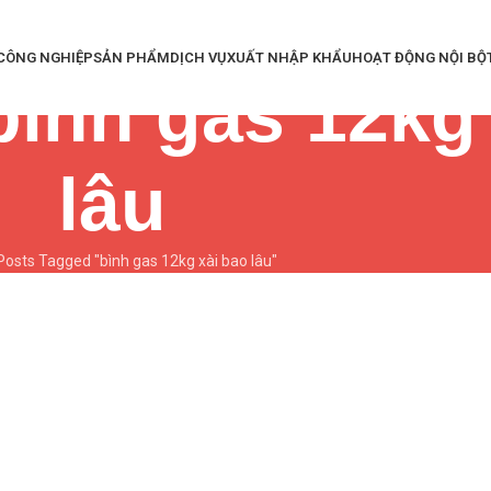
 CÔNG NGHIỆP
SẢN PHẨM
DỊCH VỤ
XUẤT NHẬP KHẨU
HOẠT ĐỘNG NỘI BỘ
bình gas 12kg
lâu
Posts Tagged "bình gas 12kg xài bao lâu"