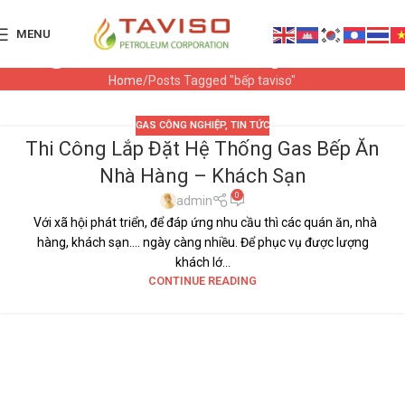
MENU
Tag Archives: bếp taviso
Home
Posts Tagged "bếp taviso"
GAS CÔNG NGHIỆP
,
TIN TỨC
Thi Công Lắp Đặt Hệ Thống Gas Bếp Ăn
28
Nhà Hàng – Khách Sạn
TH9
0
admin
Với xã hội phát triển, để đáp ứng nhu cầu thì các quán ăn, nhà
hàng, khách sạn…. ngày càng nhiều. Để phục vụ được lượng
khách lớ...
CONTINUE READING