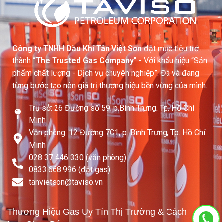
Công ty TNHH Dầu Khí Tân Việt Sơn
đặt mục tiêu trở
thành
“The Trusted Gas Company”
- Với khẩu hiệu “Sản
phẩm chất lượng - Dịch vụ chuyên nghiệp”. Đã và đang
từng bước tạo nên giá trị thương hiệu bền vững của mình.
Trụ sở: 26 Đường số 59, p.Bình Trưng, Tp. Hồ Chí
Minh
Văn phòng: 12 Đường 7C1, p. Bình Trưng, Tp. Hồ Chí
Minh
028 37 446 330 (văn phòng)
0833.668.996 (đặt gas)
tanvietson@taviso.vn​
Thương Hiệu Gas Uy Tín Thị Trường & Cách