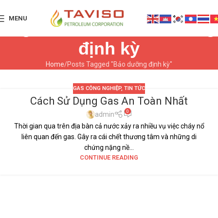
MENU
Tag Archives: Bảo dưỡng
định kỳ
Home
Posts Tagged "Bảo dưỡng định kỳ"
GAS CÔNG NGHIỆP
,
TIN TỨC
Cách Sử Dụng Gas An Toàn Nhất
12
0
TH9
admin
Thời gian qua trên địa bàn cả nước xảy ra nhiều vụ việc cháy nổ
liên quan đến gas. Gây ra cái chết thương tâm và những di
chứng nặng nề...
CONTINUE READING