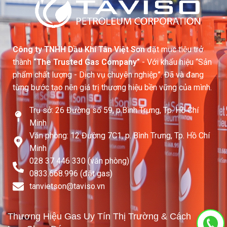
Công ty TNHH Dầu Khí Tân Việt Sơn
đặt mục tiêu trở
thành
“The Trusted Gas Company”
- Với khẩu hiệu “Sản
phẩm chất lượng - Dịch vụ chuyên nghiệp”. Đã và đang
từng bước tạo nên giá trị thương hiệu bền vững của mình.
Trụ sở: 26 Đường số 59, p.Bình Trưng, Tp. Hồ Chí
Minh
Văn phòng: 12 Đường 7C1, p. Bình Trưng, Tp. Hồ Chí
Minh
028 37 446 330 (văn phòng)
0833.668.996 (đặt gas)
tanvietson@taviso.vn​
Thương Hiệu Gas Uy Tín Thị Trường & Cách