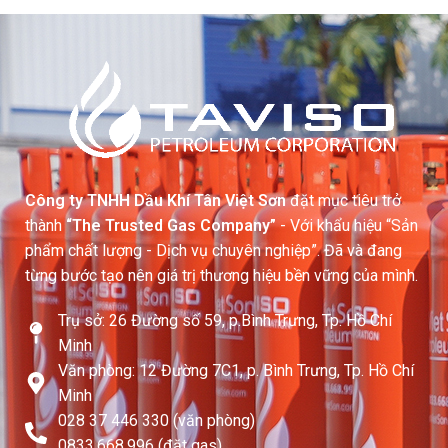
Công ty TNHH Dầu Khí Tân Việt Sơn
đặt mục tiêu trở
thành
“The Trusted Gas Company”
- Với khẩu hiệu “Sản
phẩm chất lượng - Dịch vụ chuyên nghiệp”. Đã và đang
từng bước tạo nên giá trị thương hiệu bền vững của mình.
Trụ sở: 26 Đường số 59, p.Bình Trưng, Tp. Hồ Chí
Minh
Văn phòng: 12 Đường 7C1, p. Bình Trưng, Tp. Hồ Chí
Minh
028 37 446 330 (văn phòng)
0833.668.996 (đặt gas)