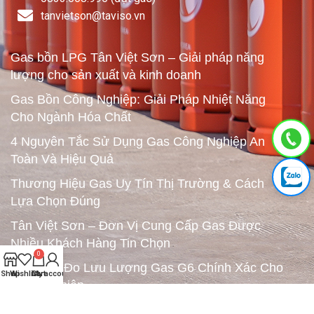
tanvietson@taviso.vn​
Gas bồn LPG Tân Việt Sơn – Giải pháp năng
lượng cho sản xuất và kinh doanh
Gas Bồn Công Nghiệp: Giải Pháp Nhiệt Năng
Cho Ngành Hóa Chất
4 Nguyên Tắc Sử Dụng Gas Công Nghiệp An
Toàn Và Hiệu Quả
Thương Hiệu Gas Uy Tín Thị Trường & Cách
Lựa Chọn Đúng
Tân Việt Sơn – Đơn Vị Cung Cấp Gas Được
Nhiều Khách Hàng Tin Chọn
0
Đồng Hồ Đo Lưu Lượng Gas G6 Chính Xác Cho
Shop
Wishlist
Cart
My account
Công Nghiệp