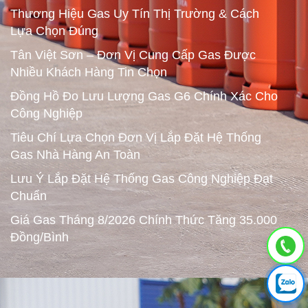
Thương Hiệu Gas Uy Tín Thị Trường & Cách
Lựa Chọn Đúng
Tân Việt Sơn – Đơn Vị Cung Cấp Gas Được
Nhiều Khách Hàng Tin Chọn
Đồng Hồ Đo Lưu Lượng Gas G6 Chính Xác Cho
Công Nghiệp
Tiêu Chí Lựa Chọn Đơn Vị Lắp Đặt Hệ Thống
Gas Nhà Hàng An Toàn
Lưu Ý Lắp Đặt Hệ Thống Gas Công Nghiệp Đạt
Chuẩn
Giá Gas Tháng 8/2026 Chính Thức Tăng 35.000
Đồng/Bình