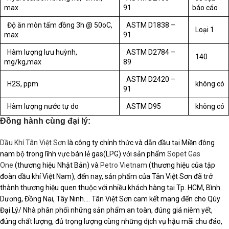
max
91
báo cáo
Độ ăn mòn tấm đồng 3h @ 50oC,
ASTM D1838 –
Loại 1
max
91
Hàm lượng lưu huỳnh,
ASTM D2784 –
140
mg/kg,max
89
ASTM D2420 –
H2S, ppm
không có
91
Hàm lượng nước tự do
ASTM D95
không có
Đồng hành cùng đại lý:
Dầu Khí Tân Việt Sơn
là công ty chính thức và dẫn đầu tại Miền đông
nam bộ trong lĩnh vực bán lẻ gas(LPG) với sản phẩm
Sopet Gas
One
(thương hiệu Nhật Bản) và
Petro Vietnam
(thương hiệu của tập
đoàn dầu khí Việt Nam), đến nay, sản phẩm của Tân Việt Sơn đã trở
thành thương hiệu quen thuộc với nhiều khách hàng tại Tp. HCM, Bình
Dương, Đồng Nai, Tây Ninh…. Tân Việt Sơn cam kết mang đến cho Qúy
Đại Lý/ Nhà phân phối những sản phẩm an toàn, đúng giá niêm yết,
đúng chất lượng, đủ trọng lượng cùng những dịch vụ hậu mãi chu đáo,