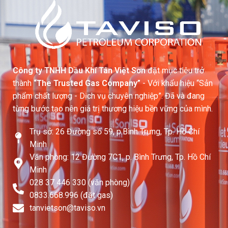
Công ty TNHH Dầu Khí Tân Việt Sơn
đặt mục tiêu trở
thành
“The Trusted Gas Company”
- Với khẩu hiệu “Sản
phẩm chất lượng - Dịch vụ chuyên nghiệp”. Đã và đang
từng bước tạo nên giá trị thương hiệu bền vững của mình.
Trụ sở: 26 Đường số 59, p.Bình Trưng, Tp. Hồ Chí
Minh
Văn phòng: 12 Đường 7C1, p. Bình Trưng, Tp. Hồ Chí
Minh
028 37 446 330 (văn phòng)
0833.668.996 (đặt gas)
tanvietson@taviso.vn​