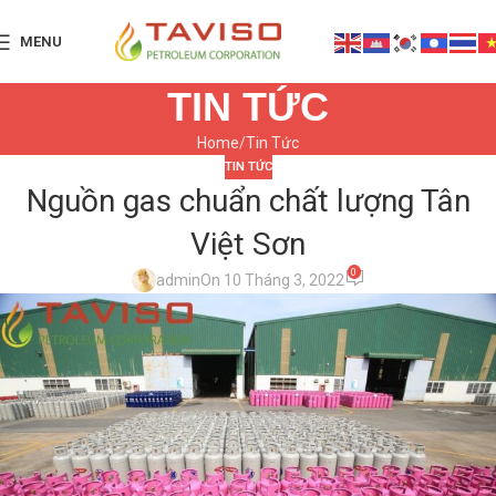
MENU
TIN TỨC
Home
Tin Tức
TIN TỨC
Nguồn gas chuẩn chất lượng Tân
Việt Sơn
0
admin
On 10 Tháng 3, 2022