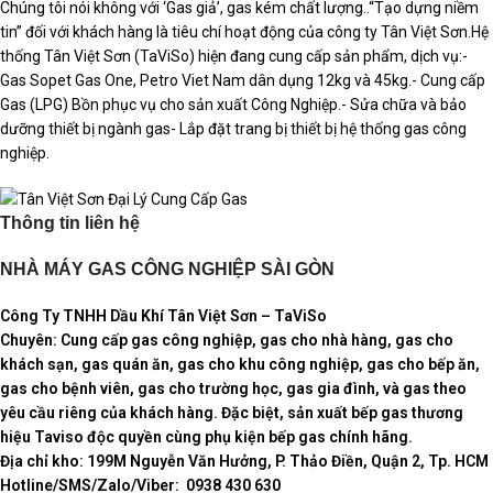
Chúng tôi nói không với ‘Gas giả’, gas kém chất lượng..“Tạo dựng niềm
tin” đối với khách hàng là tiêu chí hoạt động của công ty Tân Việt Sơn.Hệ
thống Tân Việt Sơn (TaViSo) hiện đang cung cấp sản phẩm, dịch vụ:-
Gas Sopet Gas One, Petro Viet Nam dân dụng 12kg và 45kg.- Cung cấp
Gas (LPG) Bồn phục vụ cho sản xuất Công Nghiệp.- Sửa chữa và bảo
dưỡng thiết bị ngành gas- Lắp đặt trang bị thiết bị hệ thống gas công
nghiệp.
Thông tin liên hệ
NHÀ MÁY GAS CÔNG NGHIỆP SÀI GÒN
Công Ty TNHH Dầu Khí Tân Việt Sơn – TaViSo
Chuyên: Cung cấp gas công nghiệp, gas cho nhà hàng, gas cho
khách sạn, gas quán ăn, gas cho khu công nghiệp, gas cho bếp ăn,
gas cho bệnh viên, gas cho trường học, gas gia đình, và gas theo
yêu cầu riêng của khách hàng. Đặc biệt, sản xuất bếp gas thương
hiệu Taviso độc quyền cùng phụ kiện bếp gas chính hãng.
Địa chỉ kho: 199M Nguyễn Văn Hưởng, P. Thảo Điền, Quận 2, Tp. HCM
Hotline/SMS/Zalo/Viber: 0938 430 630