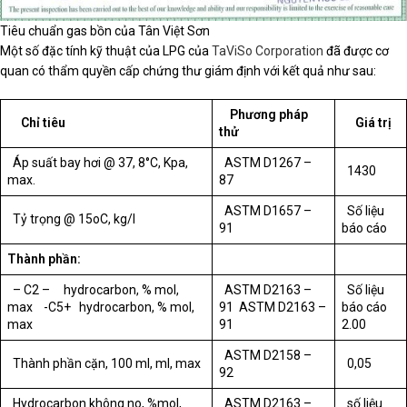
Tiêu chuẩn gas bồn của Tân Việt Sơn
Một số đặc tính kỹ thuật của LPG của
TaViSo Corporation
đã được cơ
quan có thẩm quyền cấp chứng thư giám định với kết quả như sau:
Phương pháp
Chỉ tiêu
Giá trị
thử
Áp suất bay hơi @ 37, 8°C, Kpa,
ASTM D1267 –
1430
max.
87
ASTM D1657 –
Số liệu
Tỷ trọng @ 15oC, kg/l
91
báo cáo
Thành phần:
– C2 – hydrocarbon, % mol,
ASTM D2163 –
Số liệu
max -C5+ hydrocarbon, % mol,
91 ASTM D2163 –
báo cáo
max
91
2.00
ASTM D2158 –
Thành phần cặn, 100 ml, ml, max
0,05
92
Hydrocarbon không no, %mol,
ASTM D2163 –
số liệu