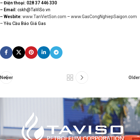
– Điện thoại: 028 37 446 330
– Email:
cskh@TaViSo.vn
– Wesbite:
www.TanVietSon.com
–
www.GasCongNghiepSaigon.com
–
Yêu Cầu Báo Giá Gas
Newer
Older