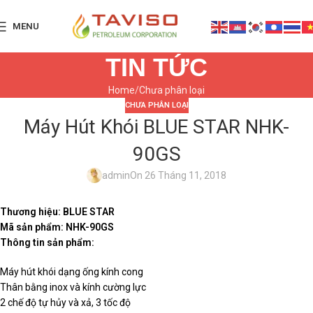
MENU
TIN TỨC
Home
Chưa phân loại
CHƯA PHÂN LOẠI
Máy Hút Khói BLUE STAR NHK-
90GS
admin
On 26 Tháng 11, 2018
Thương hiệu: BLUE STAR
Mã sản phẩm: NHK-90GS
Thông tin sản phẩm:
Máy hút khói dạng ống kính cong
Thân bằng inox và kính cường lực
2 chế độ tự hủy và xả, 3 tốc độ