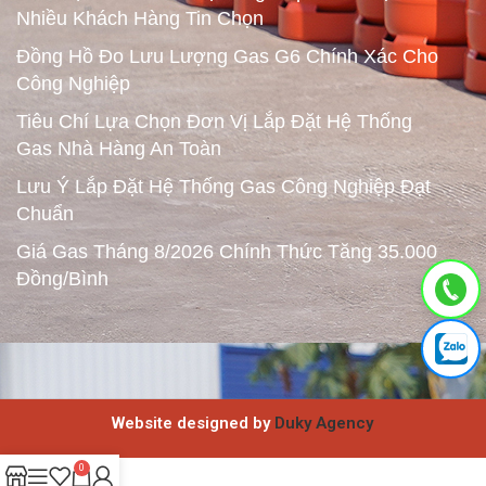
Nhiều Khách Hàng Tin Chọn
Đồng Hồ Đo Lưu Lượng Gas G6 Chính Xác Cho
Công Nghiệp
Tiêu Chí Lựa Chọn Đơn Vị Lắp Đặt Hệ Thống
Gas Nhà Hàng An Toàn
Lưu Ý Lắp Đặt Hệ Thống Gas Công Nghiệp Đạt
Chuẩn
Giá Gas Tháng 8/2026 Chính Thức Tăng 35.000
Đồng/Bình
Website designed by
Duky Agency
0