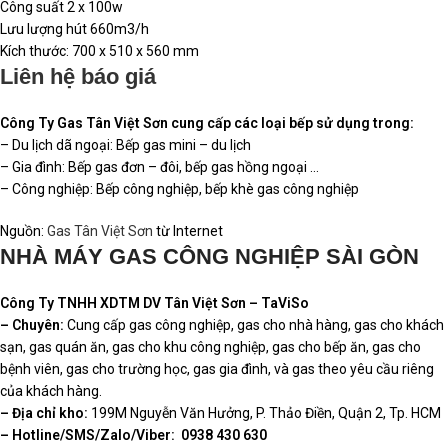
Công suất 2 x 100w
Lưu lượng hút 660m3/h
Kích thước: 700 x 510 x 560 mm
Liên hệ báo giá
Công Ty Gas Tân Việt Sơn cung cấp các loại bếp sử dụng trong:
– Du lịch dã ngoại: Bếp gas mini – du lịch
– Gia đình: Bếp gas đơn – đôi, bếp gas hồng ngoại …
– Công nghiệp: Bếp công nghiệp, bếp khè gas công nghiệp
Nguồn:
Gas Tân Việt Sơn
từ Internet
NHÀ MÁY GAS CÔNG NGHIỆP SÀI GÒN
Công Ty TNHH XDTM DV Tân Việt Sơn – TaViSo
– Chuyên:
Cung cấp gas công nghiệp, gas cho nhà hàng, gas cho khách
sạn, gas quán ăn, gas cho khu công nghiệp, gas cho bếp ăn, gas cho
bệnh viên, gas cho trường học, gas gia đình, và gas theo yêu cầu riêng
của khách hàng.
– Địa chỉ kho:
199M Nguyễn Văn Hưởng, P. Thảo Điền, Quận 2, Tp. HCM
– Hotline/SMS/Zalo/Viber:
0938 430 630