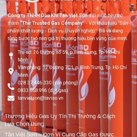
Công ty TNHH Dầu Khí Tân Việt Sơn
đặt mục tiêu trở
thành
“The Trusted Gas Company”
- Với khẩu hiệu “Sản
phẩm chất lượng - Dịch vụ chuyên nghiệp”. Đã và đang
từng bước tạo nên giá trị thương hiệu bền vững của mình.
Trụ sở: 26 Đường số 59, p.Bình Trưng, Tp. Hồ Chí
Minh
Văn phòng: 12 Đường 7C1, p. Bình Trưng, Tp. Hồ Chí
Minh
028 37 446 330 (văn phòng)
0833.668.996 (đặt gas)
tanvietson@taviso.vn​
Thương Hiệu Gas Uy Tín Thị Trường & Cách
Lựa Chọn Đúng
Tân Việt Sơn – Đơn Vị Cung Cấp Gas Được