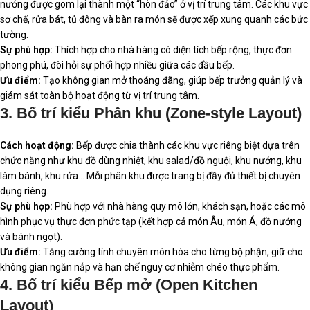
nướng được gom lại thành một “hòn đảo” ở vị trí trung tâm. Các khu vực
sơ chế, rửa bát, tủ đông và bàn ra món sẽ được xếp xung quanh các bức
tường.
Sự phù hợp:
Thích hợp cho nhà hàng có diện tích bếp rộng, thực đơn
phong phú, đòi hỏi sự phối hợp nhiều giữa các đầu bếp.
Ưu điểm:
Tạo không gian mở thoáng đãng, giúp bếp trưởng quản lý và
giám sát toàn bộ hoạt động từ vị trí trung tâm.
3. Bố trí kiểu Phân khu (Zone-style Layout)
Cách hoạt động:
Bếp được chia thành các khu vực riêng biệt dựa trên
chức năng như khu đồ dùng nhiệt, khu salad/đồ nguội, khu nướng, khu
làm bánh, khu rửa… Mỗi phân khu được trang bị đầy đủ thiết bị chuyên
dụng riêng.
Sự phù hợp:
Phù hợp với nhà hàng quy mô lớn, khách sạn, hoặc các mô
hình phục vụ thực đơn phức tạp (kết hợp cả món Âu, món Á, đồ nướng
và bánh ngọt).
Ưu điểm:
Tăng cường tính chuyên môn hóa cho từng bộ phận, giữ cho
không gian ngăn nắp và hạn chế nguy cơ nhiễm chéo thực phẩm.
4. Bố trí kiểu Bếp mở (Open Kitchen
Layout)