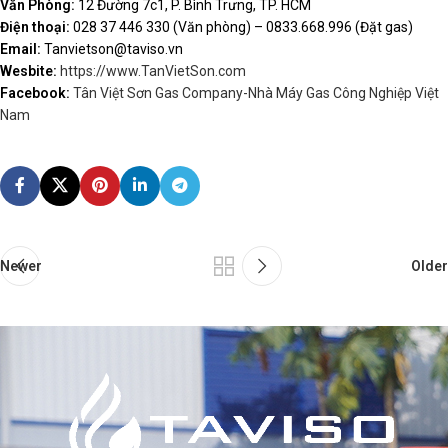
Văn Phòng:
12 Đường 7c1, P. Bình Trưng, TP. HCM
Điện thoại:
028 37 446 330 (Văn phòng) – 0833.668.996 (Đặt gas)
Email:
Tanvietson@taviso.vn
Wesbite:
https://www.TanVietSon.com
Facebook:
Tân Việt Sơn Gas Company-Nhà Máy Gas Công Nghiệp Việt
Nam
Newer
Older