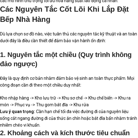
các mô hình chú trọng tối ưu hóa năng suất lao động cá nhân.
Các Nguyên Tắc Cốt Lõi Khi Lắp Đặt
Bếp Nhà Hàng
Dù lựa chọn sơ đồ nào, việc tuân thủ các nguyên tắc kỹ thuật và an toàn
dưới đây là điều cần thiết để đảm bảo vận hành ổn định:
1. Nguyên tắc một chiều (Quy trình không
đảo ngược)
Đây là quy định cơ bản nhằm đảm bảo vệ sinh an toàn thực phẩm. Mọi
công đoạn cần đi theo một chiều duy nhất:
Kho nhập hàng -> Kho lưu trữ -> Khu sơ chế -> Khu chế biến -> Khu ra
món -> Phục vụ -> Thu gom bát đĩa -> Khu rửa
Lưu ý quan trọng:
Cần hạn chế tối đa việc đường đi của nguyên liệu
sống cắt ngang đường đi của thức ăn chín hoặc bát đĩa bẩn nhằm tránh
nhiễm chéo vi khuẩn.
2. Khoảng cách và kích thước tiêu chuẩn