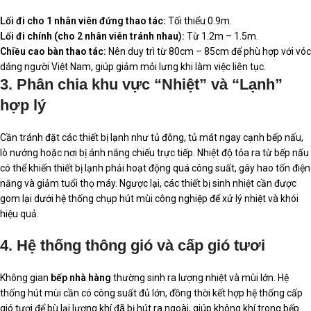
Lối đi cho 1 nhân viên đứng thao tác:
Tối thiểu 0.9m.
Lối đi chính (cho 2 nhân viên tránh nhau):
Từ 1.2m – 1.5m.
Chiều cao bàn thao tác:
Nên duy trì từ 80cm – 85cm để phù hợp với vóc
dáng người Việt Nam, giúp giảm mỏi lưng khi làm việc liên tục.
3. Phân chia khu vực “Nhiệt” và “Lạnh”
hợp lý
Cần tránh đặt các thiết bị lạnh như tủ đông, tủ mát ngay cạnh bếp nấu,
lò nướng hoặc nơi bị ánh nắng chiếu trực tiếp. Nhiệt độ tỏa ra từ bếp nấu
có thể khiến thiết bị lạnh phải hoạt động quá công suất, gây hao tốn điện
năng và giảm tuổi thọ máy. Ngược lại, các thiết bị sinh nhiệt cần được
gom lại dưới hệ thống chụp hút mùi công nghiệp để xử lý nhiệt và khói
hiệu quả.
4. Hệ thống thông gió và cấp gió tươi
Không gian
bếp nhà hàng
thường sinh ra lượng nhiệt và mùi lớn. Hệ
thống hút mùi cần có công suất đủ lớn, đồng thời kết hợp hệ thống cấp
gió tươi để bù lại lượng khí đã bị hút ra ngoài, giúp không khí trong bếp