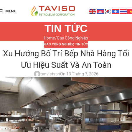
MENU
TIN TỨC
Home
Gas Công Nghiệp
GAS CÔNG NGHIỆP
,
TIN TỨC
Xu Hướng Bố Trí Bếp Nhà Hàng Tối
Ưu Hiệu Suất Và An Toàn
tanvietson
On 13 Tháng 7, 2026