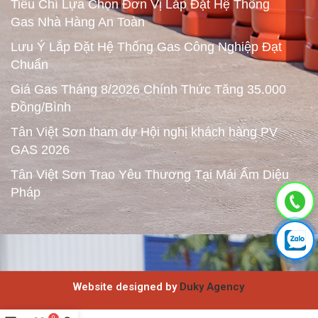
Tiêu Chí Lựa Chọn Đơn Vị Lắp Đặt Hệ Thống
Gas Nhà Hàng An Toàn
Lưu Ý Lắp Đặt Hệ Thống Gas Công Nghiệp Đạt
Chuẩn
Giá Gas Tháng 8/2026 Chính Thức Tăng 35.000
Đồng/Bình
Tân Việt Sơn tham dự Hội nghị khách hàng PV
GAS 2026
Tân Việt Sơn Trao Yêu Thương Tại Mái Ấm Diệu
Pháp
Website designed by
Duky Agency