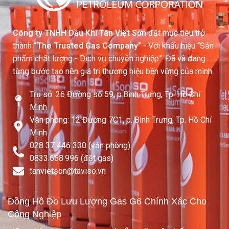
Công ty TNHH Dầu Khí Tân Việt Sơn
đặt mục tiêu trở
thành
“The Trusted Gas Company”
- Với khẩu hiệu “Sản
phẩm chất lượng - Dịch vụ chuyên nghiệp”. Đã và đang
từng bước tạo nên giá trị thương hiệu bền vững của mình.
Trụ sở: 26 Đường số 59, p.Bình Trưng, Tp. Hồ Chí
Minh
Văn phòng: 12 Đường 7C1, p. Bình Trưng, Tp. Hồ Chí
Minh
028 37 446 330 (văn phòng)
0833.668.996 (đặt gas)
tanvietson@taviso.vn​
Đồng Hồ Đo Lưu Lượng Gas G6 Chính Xác Cho
Công Nghiệp