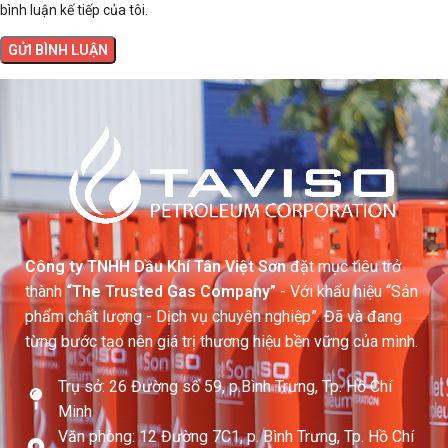
bình luận kế tiếp của tôi.
Công ty TNHH Dầu Khí Tân Việt Sơn
đặt mục tiêu trở
thành
“The Trusted Gas Company”
- Với khẩu hiệu “Sản
phẩm chất lượng - Dịch vụ chuyên nghiệp”. Đã và đang
từng bước tạo nên giá trị thương hiệu bền vững của mình.
Trụ sở: 26 Đường số 59, p.Bình Trưng, Tp. Hồ Chí
Minh
Văn phòng: 12 Đường 7C1, p. Bình Trưng, Tp. Hồ Chí