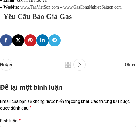
– Email:
cskh@TaViSo.vn
– Wesbite:
www.TanVietSon.com
–
www.GasCongNghiepSaigon.com
Yêu Cầu Báo Giá Gas
–
Newer
Older
Để lại một bình luận
Email của bạn sẽ không được hiển thị công khai.
Các trường bắt buộc
*
được đánh dấu
*
Bình luận