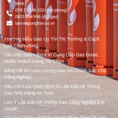
Minh
028 37 446 330 (văn phòng)
0833.668.996 (đặt gas)
tanvietson@taviso.vn​
Thương Hiệu Gas Uy Tín Thị Trường & Cách
Lựa Chọn Đúng
Tân Việt Sơn – Đơn Vị Cung Cấp Gas Được
Nhiều Khách Hàng Tin Chọn
Đồng Hồ Đo Lưu Lượng Gas G6 Chính Xác Cho
Công Nghiệp
Tiêu Chí Lựa Chọn Đơn Vị Lắp Đặt Hệ Thống
Gas Nhà Hàng An Toàn
Lưu Ý Lắp Đặt Hệ Thống Gas Công Nghiệp Đạt
Chuẩn
Giá Gas Tháng 8/2026 Chính Thức Tăng 35.000