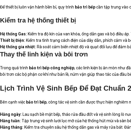
Để thiết bị luôn vận hành bền bỉ, quy trình
bảo trì bếp
cần tập trung vào 
Kiểm tra hệ thống thiết bị
Hệ thống Gas:
Kiểm tra độ kín của van khóa, ống dẫn gas và bộ điều áp.
Thiết bị Điện:
Kiểm tra tình trạng cách điện của dây dẫn, phích cắm và b
Hệ thống gia nhiệt:
Rà soát cảm biến nhiệt độ và quạt đối lưu để đảm 
Thay thế linh kiện và bôi trơn
Trong quá trình
bảo trì bếp công nghiệp
, các linh kiện bị ăn mòn như đầ
bôi trơn các bộ phận cơ khí như bản lề, núm vặn giúp thao tác của đầu bếp 
Lịch Trình Vệ Sinh Bếp Để Đạt Chuẩn 
Bên cạnh việc
bảo trì bếp
, công tác vệ sinh cần được thực hiện nghiêm 
Hằng ngày:
Lau sạch bề mặt bếp, tháo rửa đầu đốt và vệ sinh lòng lò n
Hằng tuần:
Tập trung vệ sinh lưới lọc mỡ của hệ thống hút mùi và sàn 
Hằng tháng:
Kiểm tra chuyên sâu hệ thống dẫn gas và máy rửa bát. Đảm