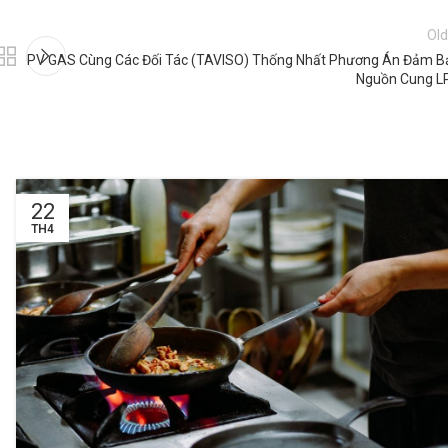
Old
PV GAS Cùng Các Đối Tác (TAVISO) Thống Nhất Phương Án Đảm B
Nguồn Cung L
22
TH4