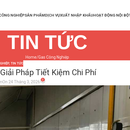
 CÔNG NGHIỆP
SẢN PHẨM
DỊCH VỤ
XUẤT NHẬP KHẨU
HOẠT ĐỘNG NỘI BỘ
TIN TỨC
Home
Gas Công Nghiệp
GHIỆP
,
TIN TỨC
Giải Pháp Tiết Kiệm Chi Phí
0
on
On 24 Tháng 3, 2026