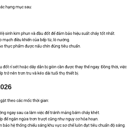
các hạng mục sau:
 Vệ sinh kim phun và đầu đốt để đảm bảo hiệu suất cháy tốt nhất.
o mạch điều khiển của bếp từ, lò nướng.
bảo thực phẩm được nấu chín đúng tiêu chuẩn.
u đốt rỉ sét hoặc dây dẫn bị giòn cần được thay thế ngay. Đồng thời, việc
trở nên trơn tru và kéo dài tuổi thọ thiết bị.
2026
ngặt theo các mốc thời gian:
ướng ngay sau ca làm việc để tránh mảng bám cháy khét.
bếp để ngăn ngừa trơn trượt cũng như nguy cơ hỏa hoạn.
 bảo hệ thống chiếu sáng khu vực sơ chế luôn đạt tiêu chuẩn độ sáng.