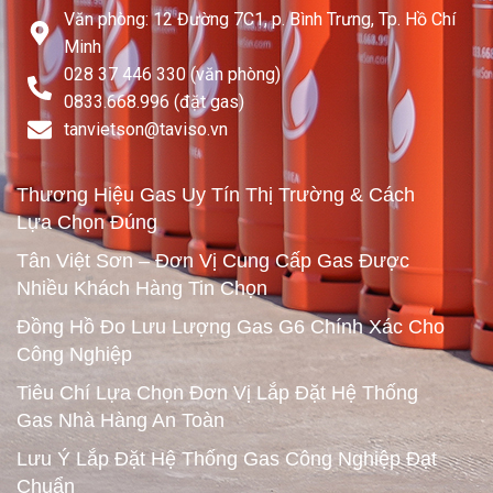
Văn phòng: 12 Đường 7C1, p. Bình Trưng, Tp. Hồ Chí
Minh
028 37 446 330 (văn phòng)
0833.668.996 (đặt gas)
tanvietson@taviso.vn​
Thương Hiệu Gas Uy Tín Thị Trường & Cách
Lựa Chọn Đúng
Tân Việt Sơn – Đơn Vị Cung Cấp Gas Được
Nhiều Khách Hàng Tin Chọn
Đồng Hồ Đo Lưu Lượng Gas G6 Chính Xác Cho
Công Nghiệp
Tiêu Chí Lựa Chọn Đơn Vị Lắp Đặt Hệ Thống
Gas Nhà Hàng An Toàn
Lưu Ý Lắp Đặt Hệ Thống Gas Công Nghiệp Đạt
Chuẩn