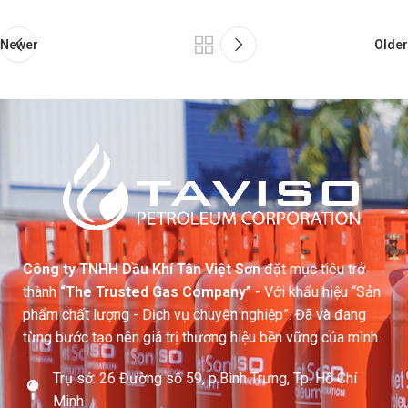
Newer
Older
Công ty TNHH Dầu Khí Tân Việt Sơn
đặt mục tiêu trở
thành
“The Trusted Gas Company”
- Với khẩu hiệu “Sản
phẩm chất lượng - Dịch vụ chuyên nghiệp”. Đã và đang
từng bước tạo nên giá trị thương hiệu bền vững của mình.
Trụ sở: 26 Đường số 59, p.Bình Trưng, Tp. Hồ Chí
Minh