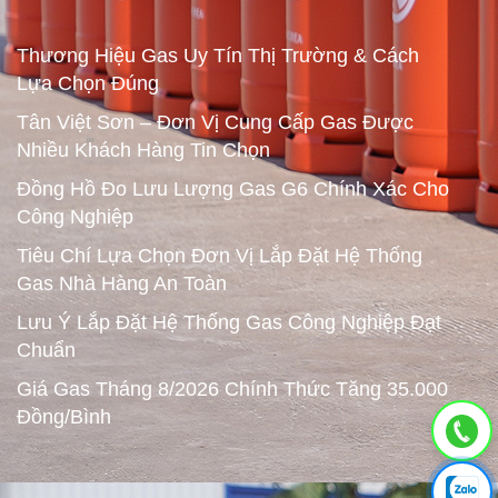
Thương Hiệu Gas Uy Tín Thị Trường & Cách
Lựa Chọn Đúng
Tân Việt Sơn – Đơn Vị Cung Cấp Gas Được
Nhiều Khách Hàng Tin Chọn
Đồng Hồ Đo Lưu Lượng Gas G6 Chính Xác Cho
Công Nghiệp
Tiêu Chí Lựa Chọn Đơn Vị Lắp Đặt Hệ Thống
Gas Nhà Hàng An Toàn
Lưu Ý Lắp Đặt Hệ Thống Gas Công Nghiệp Đạt
Chuẩn
Giá Gas Tháng 8/2026 Chính Thức Tăng 35.000
Đồng/Bình