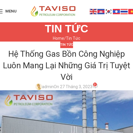
MENU
TIN TỨC
Home
Tin Tức
TIN TỨC
Hệ Thống Gas Bồn Công Nghiệp
Luôn Mang Lại Những Giá Trị Tuyệt
Vời
0
admin
On 27 Tháng 3, 2023