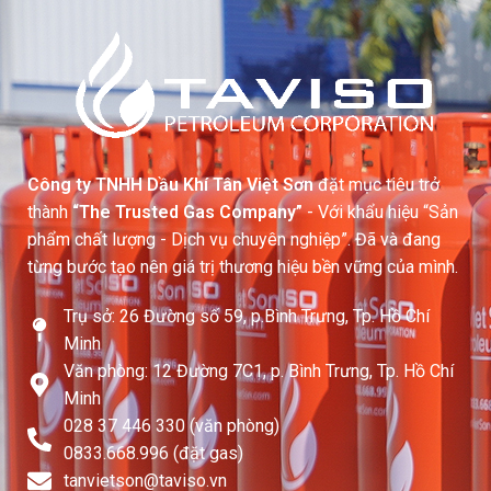
Công ty TNHH Dầu Khí Tân Việt Sơn
đặt mục tiêu trở
thành
“The Trusted Gas Company”
- Với khẩu hiệu “Sản
phẩm chất lượng - Dịch vụ chuyên nghiệp”. Đã và đang
từng bước tạo nên giá trị thương hiệu bền vững của mình.
Trụ sở: 26 Đường số 59, p.Bình Trưng, Tp. Hồ Chí
Minh
Văn phòng: 12 Đường 7C1, p. Bình Trưng, Tp. Hồ Chí
Minh
028 37 446 330 (văn phòng)
0833.668.996 (đặt gas)
tanvietson@taviso.vn​