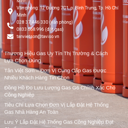
Minh
Văn phòng: 12 Đường 7C1, p. Bình Trưng, Tp. Hồ Chí
Minh
028 37 446 330 (văn phòng)
0833.668.996 (đặt gas)
tanvietson@taviso.vn​
Thương Hiệu Gas Uy Tín Thị Trường & Cách
Lựa Chọn Đúng
Tân Việt Sơn – Đơn Vị Cung Cấp Gas Được
Nhiều Khách Hàng Tin Chọn
Đồng Hồ Đo Lưu Lượng Gas G6 Chính Xác Cho
Công Nghiệp
Tiêu Chí Lựa Chọn Đơn Vị Lắp Đặt Hệ Thống
Gas Nhà Hàng An Toàn
Lưu Ý Lắp Đặt Hệ Thống Gas Công Nghiệp Đạt