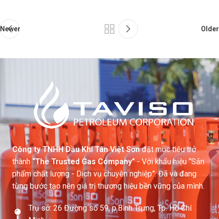
Newer
Older
Công ty TNHH Dầu Khí Tân Việt Sơn
đặt mục tiêu trở
thành
“The Trusted Gas Company”
- Với khẩu hiệu “Sản
phẩm chất lượng - Dịch vụ chuyên nghiệp”. Đã và đang
từng bước tạo nên giá trị thương hiệu bền vững của mình.
Trụ sở: 26 Đường số 59, p.Bình Trưng, Tp. Hồ Chí