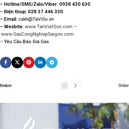
– Hotline/SMS/Zalo/Viber:
0938 430 630
– Điện thoại: 028 37 446 330
– Email:
cskh@TaViSo.vn
– Wesbite:
www.TanVietSon.com
–
www.GasCongNghiepSaigon.com
–
Yêu Cầu Báo Giá Gas
Newer
Older