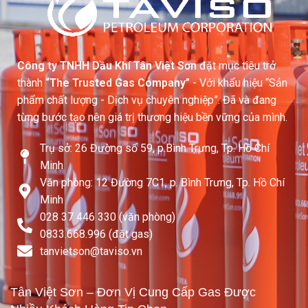
Công ty TNHH Dầu Khí Tân Việt Sơn
đặt mục tiêu trở
thành
“The Trusted Gas Company”
- Với khẩu hiệu “Sản
phẩm chất lượng - Dịch vụ chuyên nghiệp”. Đã và đang
từng bước tạo nên giá trị thương hiệu bền vững của mình.
Trụ sở: 26 Đường số 59, p.Bình Trưng, Tp. Hồ Chí
Minh
Văn phòng: 12 Đường 7C1, p. Bình Trưng, Tp. Hồ Chí
Minh
028 37 446 330 (văn phòng)
0833.668.996 (đặt gas)
tanvietson@taviso.vn​
Tân Việt Sơn – Đơn Vị Cung Cấp Gas Được