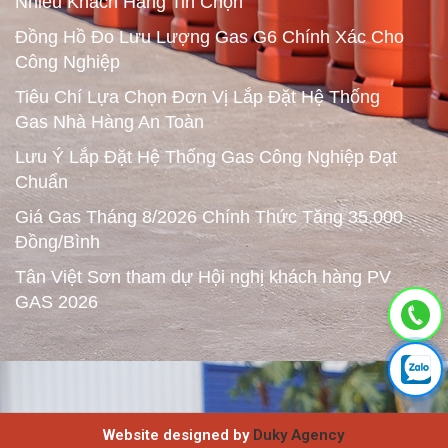
Nhiều Khách Hàng Tin Chọn
Đồng Hồ Đo Lưu Lượng Gas G6 Chính Xác Cho
Công Nghiệp
Tiêu Chí Lựa Chọn Đơn Vị Lắp Đặt Hệ Thống
Gas Nhà Hàng An Toàn
Lưu Ý Lắp Đặt Hệ Thống Gas Công Nghiệp Đạt
Chuẩn
Giá Gas Tháng 8/2026 Chính Thức Tăng 35.000
Đồng/Bình
Tân Việt Sơn tham dự Hội nghị khách hàng PV
GAS 2026
Website designed by
Duky Agency