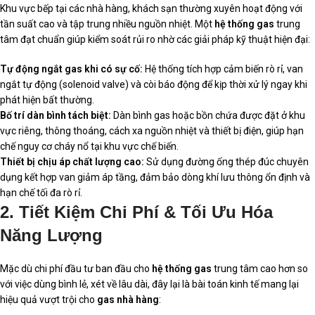
Khu vực bếp tại các nhà hàng, khách sạn thường xuyên hoạt động với
tần suất cao và tập trung nhiều nguồn nhiệt. Một
hệ thống gas
trung
tâm đạt chuẩn giúp kiểm soát rủi ro nhờ các giải pháp kỹ thuật hiện đại:
Tự động ngắt gas khi có sự cố:
Hệ thống tích hợp cảm biến rò rỉ, van
ngắt tự động (solenoid valve) và còi báo động để kịp thời xử lý ngay khi
phát hiện bất thường.
Bố trí dàn bình tách biệt:
Dàn bình gas hoặc bồn chứa được đặt ở khu
vực riêng, thông thoáng, cách xa nguồn nhiệt và thiết bị điện, giúp hạn
chế nguy cơ cháy nổ tại khu vực chế biến.
Thiết bị chịu áp chất lượng cao:
Sử dụng đường ống thép đúc chuyên
dụng kết hợp van giảm áp tầng, đảm bảo dòng khí lưu thông ổn định và
hạn chế tối đa rò rỉ.
2. Tiết Kiệm Chi Phí & Tối Ưu Hóa
Năng Lượng
Mặc dù chi phí đầu tư ban đầu cho
hệ thống gas
trung tâm cao hơn so
với việc dùng bình lẻ, xét về lâu dài, đây lại là bài toán kinh tế mang lại
hiệu quả vượt trội cho
gas nhà hàng
: