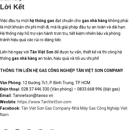
Lời Kết
Việc đầu tư một
hệ thống gas
đạt chuẩn cho
gas nhà hàng
không phải
là một khoản chi phí mất đi, mà là giải pháp đầu tư an toàn và dài hạn.
Hệ thống này hỗ trợ vận hành trơn tru, tiết kiệm nhiên liệu và phòng
tránh hiệu quả các rủi ro đáng tiếc.
Liên hệ ngay với
Tân Việt Sơn
để được tư vấn, thiết kế và thi công hệ
thống
gas nhà hàng
an toàn, hiệu quả và tối ưu chi phí!
THÔNG TIN LIÊN HỆ GAS CÔNG NGHIỆP TÂN VIỆT SƠN COMPANY
Văn Phòng:
12 Đường 7c1, P. Bình Trưng, TP. HCM
Điện thoại:
028 37 446 330 (Văn phòng) – 0833.668.996 (Đặt gas)
Email:
Tanvietson@taviso.vn
Wesbite:
https://www.TanVietSon.com
Facebook:
Tân Việt Sơn Gas Company-Nhà Máy Gas Công Nghiệp Việt
Nam