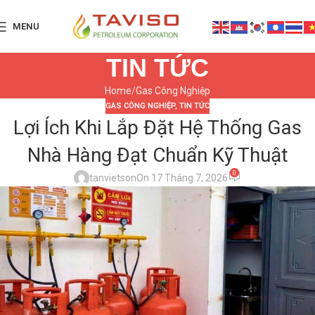
MENU
TIN TỨC
Home
Gas Công Nghiệp
GAS CÔNG NGHIỆP
,
TIN TỨC
Lợi Ích Khi Lắp Đặt Hệ Thống Gas
Nhà Hàng Đạt Chuẩn Kỹ Thuật
0
tanvietson
On 17 Tháng 7, 2026