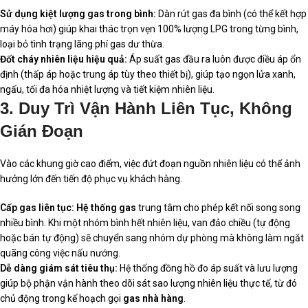
Sử dụng kiệt lượng gas trong bình:
Dàn rút gas đa bình (có thể kết hợp
máy hóa hơi) giúp khai thác trọn vẹn 100% lượng LPG trong từng bình,
loại bỏ tình trạng lãng phí gas dư thừa.
Đốt cháy nhiên liệu hiệu quả:
Áp suất gas đầu ra luôn được điều áp ổn
định (thấp áp hoặc trung áp tùy theo thiết bị), giúp tạo ngọn lửa xanh,
ngấu, tối đa hóa nhiệt lượng và tiết kiệm nhiên liệu.
3. Duy Trì Vận Hành Liên Tục, Không
Gián Đoạn
Vào các khung giờ cao điểm, việc đứt đoạn nguồn nhiên liệu có thể ảnh
hưởng lớn đến tiến độ phục vụ khách hàng.
Cấp gas liên tục:
Hệ thống gas
trung tâm cho phép kết nối song song
nhiều bình. Khi một nhóm bình hết nhiên liệu, van đảo chiều (tự động
hoặc bán tự động) sẽ chuyển sang nhóm dự phòng mà không làm ngắt
quãng công việc nấu nướng.
Dễ dàng giám sát tiêu thụ:
Hệ thống đồng hồ đo áp suất và lưu lượng
giúp bộ phận vận hành theo dõi sát sao lượng nhiên liệu thực tế, từ đó
chủ động trong kế hoạch gọi
gas nhà hàng
.