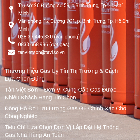
Trụ sở: 26 Đường số 59, p.Bình Trưng, Tp. Hồ Chí
Minh
Văn phòng: 12 Đường 7C1, p. Bình Trưng, Tp. Hồ Chí
Minh
028 37 446 330 (văn phòng)
0833.668.996 (đặt gas)
tanvietson@taviso.vn​
Thương Hiệu Gas Uy Tín Thị Trường & Cách
Lựa Chọn Đúng
Tân Việt Sơn – Đơn Vị Cung Cấp Gas Được
Nhiều Khách Hàng Tin Chọn
Đồng Hồ Đo Lưu Lượng Gas G6 Chính Xác Cho
Công Nghiệp
Tiêu Chí Lựa Chọn Đơn Vị Lắp Đặt Hệ Thống
Gas Nhà Hàng An Toàn