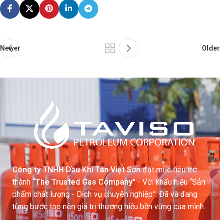
Newer
Older
Công ty TNHH Dầu Khí Tân Việt Sơn
đặt mục tiêu trở
thành
“The Trusted Gas Company”
- Với khẩu hiệu “Sản
phẩm chất lượng - Dịch vụ chuyên nghiệp”. Đã và đang
từng bước tạo nên giá trị thương hiệu bền vững của mình.