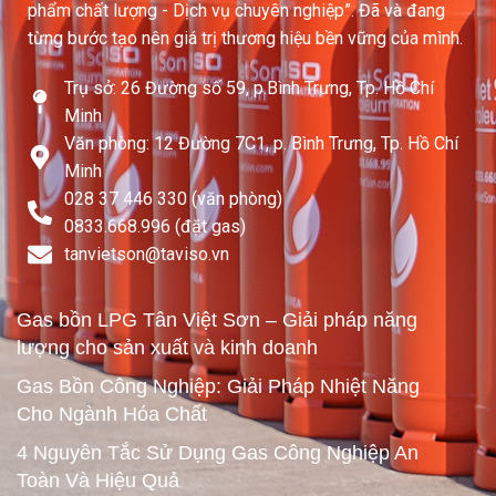
phẩm chất lượng - Dịch vụ chuyên nghiệp”. Đã và đang
từng bước tạo nên giá trị thương hiệu bền vững của mình.
Trụ sở: 26 Đường số 59, p.Bình Trưng, Tp. Hồ Chí
Minh
Văn phòng: 12 Đường 7C1, p. Bình Trưng, Tp. Hồ Chí
Minh
028 37 446 330 (văn phòng)
0833.668.996 (đặt gas)
tanvietson@taviso.vn​
Gas bồn LPG Tân Việt Sơn – Giải pháp năng
lượng cho sản xuất và kinh doanh
Gas Bồn Công Nghiệp: Giải Pháp Nhiệt Năng
Cho Ngành Hóa Chất
4 Nguyên Tắc Sử Dụng Gas Công Nghiệp An
Toàn Và Hiệu Quả