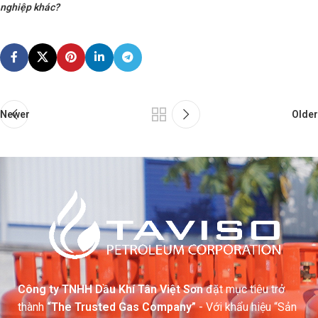
nghiệp khác?
Newer
Older
Công ty TNHH Dầu Khí Tân Việt Sơn
đặt mục tiêu trở
thành
“The Trusted Gas Company”
- Với khẩu hiệu “Sản