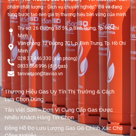
phẩm chất lượng - Dịch vụ chuyên nghiệp”. Đã và đang
từng bước tạo nên giá trị thương hiệu bền vững của mình.
Trụ sở: 26 Đường số 59, p.Bình Trưng, Tp. Hồ Chí
Minh
Văn phòng: 12 Đường 7C1, p. Bình Trưng, Tp. Hồ Chí
Minh
028 37 446 330 (văn phòng)
0833.668.996 (đặt gas)
tanvietson@taviso.vn​
Thương Hiệu Gas Uy Tín Thị Trường & Cách
Lựa Chọn Đúng
Tân Việt Sơn – Đơn Vị Cung Cấp Gas Được
Nhiều Khách Hàng Tin Chọn
Đồng Hồ Đo Lưu Lượng Gas G6 Chính Xác Cho
Công Nghiệp