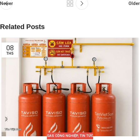
Newer
Older
Related Posts
08
TH5
GAS CÔNG NGHIỆP
,
TIN TỨC