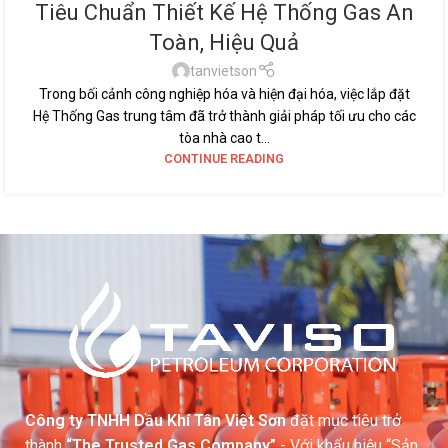
Tiêu Chuẩn Thiết Kế Hệ Thống Gas An
Toàn, Hiệu Quả
tanvietson
Trong bối cảnh công nghiệp hóa và hiện đại hóa, việc lắp đặt
Hệ Thống Gas trung tâm đã trở thành giải pháp tối ưu cho các
tòa nhà cao t...
CONTINUE READING
Công ty TNHH Dầu Khí Tân Việt Sơn
đặt mục tiêu trở
thành
“The Trusted Gas Company”
- Với khẩu hiệu “Sản