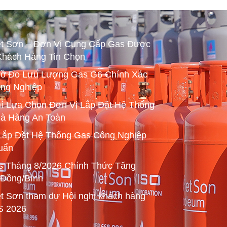
ệt Sơn – Đơn Vị Cung Cấp Gas Được
Khách Hàng Tin Chọn
ồ Đo Lưu Lượng Gas G6 Chính Xác
ng Nghiệp
hí Lựa Chọn Đơn Vị Lắp Đặt Hệ Thống
à Hàng An Toàn
Lắp Đặt Hệ Thống Gas Công Nghiệp
uẩn
s Tháng 8/2026 Chính Thức Tăng
 Đồng/Bình
ệt Sơn tham dự Hội nghị khách hàng
S 2026