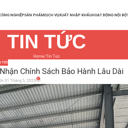
 CÔNG NGHIỆP
SẢN PHẨM
DỊCH VỤ
XUẤT NHẬP KHẨU
HOẠT ĐỘNG NỘI BỘ
TIN TỨC
Home
Tin Tức
N TỨC
 Nhận Chính Sách Bảo Hành Lâu Dài
0
On 31 Tháng 5, 2023