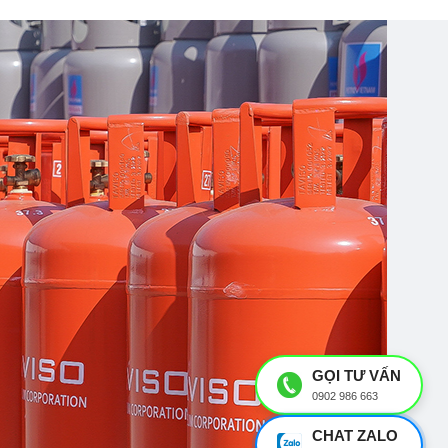
GỌI TƯ VẤN
0902 986 663
CHAT ZALO