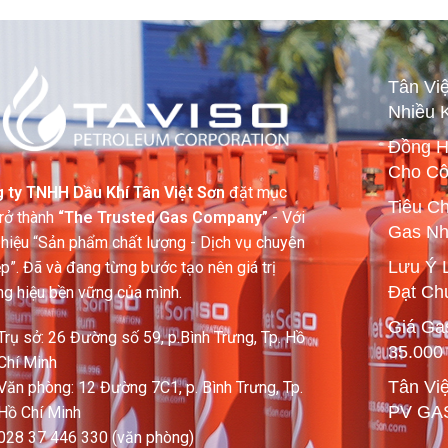
Tân Vi
Nhiều 
Đồng H
Cho Cô
 ty TNHH Dầu Khí Tân Việt Sơn
đặt mục
Tiêu C
trở thành
“The Trusted Gas Company”
- Với
Gas Nh
 hiệu “Sản phẩm chất lượng - Dịch vụ chuyên
Lưu Ý 
p”. Đã và đang từng bước tạo nên giá trị
Đạt Ch
ng hiệu bền vững của mình.
Giá Ga
Trụ sở: 26 Đường số 59, p.Bình Trưng, Tp. Hồ
35.000
Chí Minh
Tân Vi
Văn phòng: 12 Đường 7C1, p. Bình Trưng, Tp.
PV GA
Hồ Chí Minh
028 37 446 330 (văn phòng)