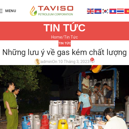
MENU
TIN TỨC
Home
Tin Tức
TIN TỨC
Những lưu ý về gas kém chất lượng
0
admin
On 10 Tháng 3, 2023