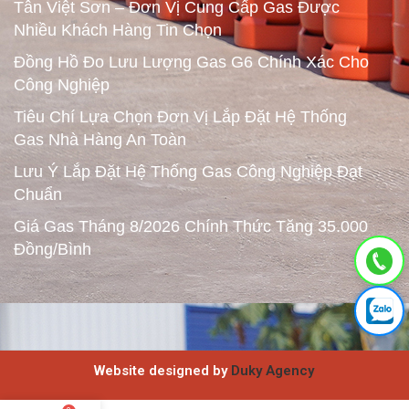
Tân Việt Sơn – Đơn Vị Cung Cấp Gas Được
Nhiều Khách Hàng Tin Chọn
Đồng Hồ Đo Lưu Lượng Gas G6 Chính Xác Cho
Công Nghiệp
Tiêu Chí Lựa Chọn Đơn Vị Lắp Đặt Hệ Thống
Gas Nhà Hàng An Toàn
Lưu Ý Lắp Đặt Hệ Thống Gas Công Nghiệp Đạt
Chuẩn
Giá Gas Tháng 8/2026 Chính Thức Tăng 35.000
Đồng/Bình
Website designed by
Duky Agency