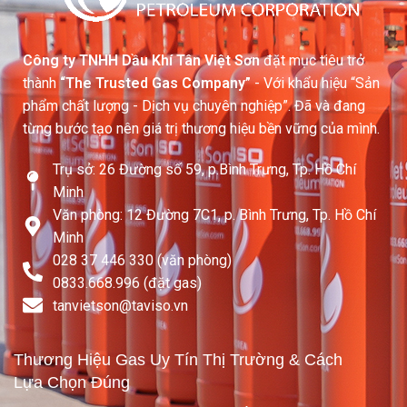
Công ty TNHH Dầu Khí Tân Việt Sơn
đặt mục tiêu trở
thành
“The Trusted Gas Company”
- Với khẩu hiệu “Sản
phẩm chất lượng - Dịch vụ chuyên nghiệp”. Đã và đang
từng bước tạo nên giá trị thương hiệu bền vững của mình.
Trụ sở: 26 Đường số 59, p.Bình Trưng, Tp. Hồ Chí
Minh
Văn phòng: 12 Đường 7C1, p. Bình Trưng, Tp. Hồ Chí
Minh
028 37 446 330 (văn phòng)
0833.668.996 (đặt gas)
tanvietson@taviso.vn​
Thương Hiệu Gas Uy Tín Thị Trường & Cách
Lựa Chọn Đúng