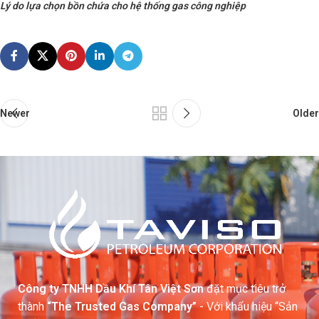
Lý do lựa chọn bồn chứa cho hệ thống gas công nghiệp
Newer
Older
Công ty TNHH Dầu Khí Tân Việt Sơn
đặt mục tiêu trở
thành
“The Trusted Gas Company”
- Với khẩu hiệu “Sản