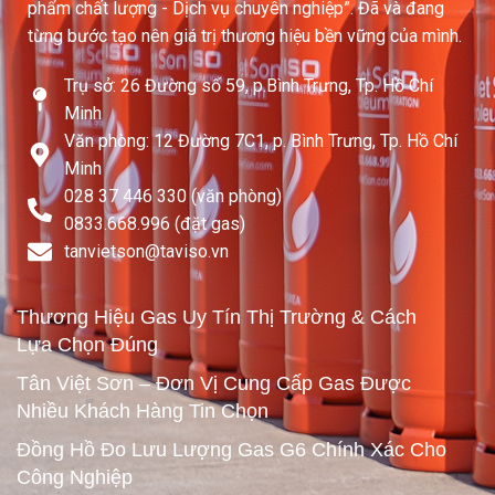
phẩm chất lượng - Dịch vụ chuyên nghiệp”. Đã và đang
từng bước tạo nên giá trị thương hiệu bền vững của mình.
Trụ sở: 26 Đường số 59, p.Bình Trưng, Tp. Hồ Chí
Minh
Văn phòng: 12 Đường 7C1, p. Bình Trưng, Tp. Hồ Chí
Minh
028 37 446 330 (văn phòng)
0833.668.996 (đặt gas)
tanvietson@taviso.vn​
Thương Hiệu Gas Uy Tín Thị Trường & Cách
Lựa Chọn Đúng
Tân Việt Sơn – Đơn Vị Cung Cấp Gas Được
Nhiều Khách Hàng Tin Chọn
Đồng Hồ Đo Lưu Lượng Gas G6 Chính Xác Cho
Công Nghiệp