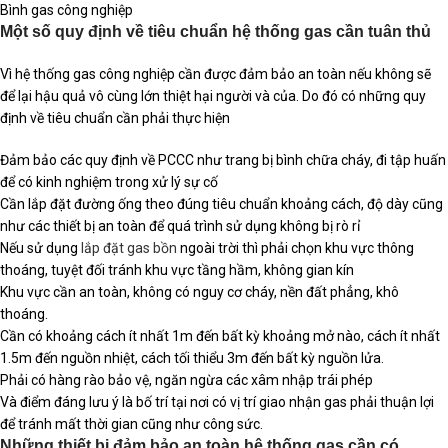
Bình gas công nghiệp
Một số quy định về tiêu chuẩn hệ thống gas cần tuân thủ
Vì hệ thống gas công nghiệp cần được đảm bảo an toàn nếu không sẽ
để lại hậu quả vô cùng lớn thiệt hại người và của. Do đó có những quy
định về tiêu chuẩn cần phải thực hiện
Đảm bảo các quy định về PCCC như trang bị bình chữa cháy, đi tập huấn
để có kinh nghiệm trong xử lý sự cố
Cần lắp đặt đường ống theo đúng tiêu chuẩn khoảng cách, độ dày cũng
như các thiết bị an toàn để quá trình sử dụng không bị rò rỉ
Nếu sử dụng
lắp đặt gas bồn
ngoài trời thì phải chọn khu vực thông
thoáng, tuyệt đối tránh khu vực tầng hầm, không gian kín
Khu vực cần an toàn, không có nguy cơ cháy, nền đất phẳng, khô
thoáng.
Cần có khoảng cách ít nhất 1m đến bất kỳ khoảng mở nào, cách ít nhất
1.5m đến nguồn nhiệt, cách tối thiểu 3m đến bất kỳ nguồn lửa.
Phải có hàng rào bảo vệ, ngăn ngừa các xâm nhập trái phép
Và điểm đáng lưu ý là bố trí tại nơi có vị trí giao nhận gas phải thuận lợi
để tránh mất thời gian cũng như công sức.
Những thiết bị đảm bảo an toàn hệ thống gas cần có