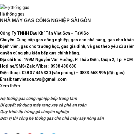
Hệ thống gas
NHÀ MÁY GAS CÔNG NGHIỆP SÀI GÒN
Công Ty TNHH Dầu Khí Tân Việt Sơn – TaViSo
Chuyên: Cung cấp gas công nghiệp, gas cho nhà hàng, gas cho khách
bệnh viên, gas cho trường học, gas gia đình, và gas theo yêu cầu ri
quyền cùng phụ kiện bếp gas chính hãng.
Địa chỉ kho: 199M Nguyễn Văn Hưởng, P. Thảo Điền, Quận 2, Tp. HCM
Hotline/SMS/Zalo/Viber: 0938 430 630
Điện thoại: 028 37 446 330 (văn phòng) – 0833.668.996 (đặt gas)
Email: tanvietson.tvs@gmail.com
Xem thêm:
Hệ thống gas công nghiệp bếp trung tâm
Bí quyết sử dụng máy rang xay cà phê an toàn
Quy trình ấp trứng gà chuyên nghiệp
Đơn vị thi công hệ thống gas cho nhà máy sấy nông sản