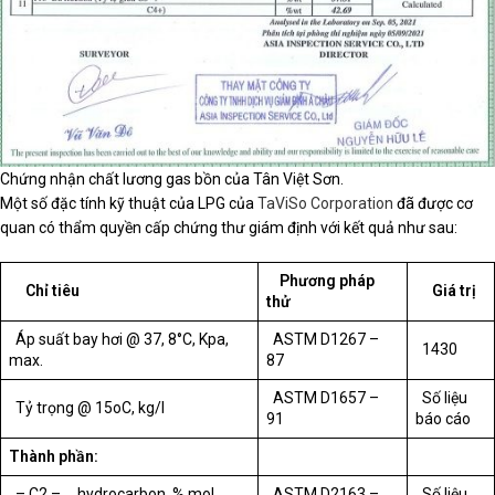
Chứng nhận chất lương gas bồn của Tân Việt Sơn.
Một số đặc tính kỹ thuật của LPG của
TaViSo Corporation
đã được cơ
quan có thẩm quyền cấp chứng thư giám định với kết quả như sau:
Phương pháp
Chỉ tiêu
Giá trị
thử
Áp suất bay hơi @ 37, 8°C, Kpa,
ASTM D1267 –
1430
max.
87
ASTM D1657 –
Số liệu
Tỷ trọng @ 15oC, kg/l
91
báo cáo
Thành phần:
– C2 – hydrocarbon, % mol,
ASTM D2163 –
Số liệu