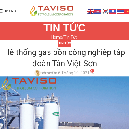
MENU
TIN TỨC
Home
Tin Tức
TIN TỨC
Hệ thống gas bồn công nghiệp tập
đoàn Tân Việt Sơn
0
admin
On 6 Tháng 10, 2021