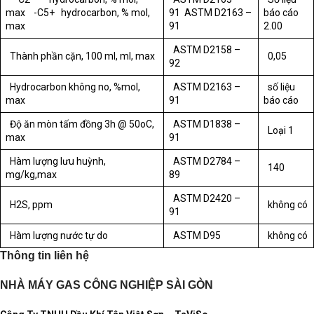
max -C5+ hydrocarbon, % mol,
91 ASTM D2163 –
báo cáo
max
91
2.00
ASTM D2158 –
Thành phần cặn, 100 ml, ml, max
0,05
92
Hydrocarbon không no, %mol,
ASTM D2163 –
số liệu
max
91
báo cáo
Độ ăn mòn tấm đồng 3h @ 50oC,
ASTM D1838 –
Loại 1
max
91
Hàm lượng lưu huỳnh,
ASTM D2784 –
140
mg/kg,max
89
ASTM D2420 –
H2S, ppm
không có
91
Hàm lượng nước tự do
ASTM D95
không có
Thông tin liên hệ
NHÀ MÁY GAS CÔNG NGHIỆP SÀI GÒN