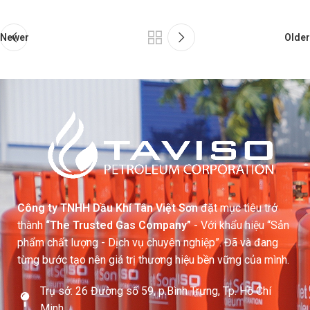
Newer
Older
Công ty TNHH Dầu Khí Tân Việt Sơn
đặt mục tiêu trở
thành
“The Trusted Gas Company”
- Với khẩu hiệu “Sản
phẩm chất lượng - Dịch vụ chuyên nghiệp”. Đã và đang
từng bước tạo nên giá trị thương hiệu bền vững của mình.
Trụ sở: 26 Đường số 59, p.Bình Trưng, Tp. Hồ Chí
Minh