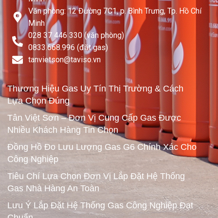
Văn phòng: 12 Đường 7C1, p. Bình Trưng, Tp. Hồ Chí
Minh
028 37 446 330 (văn phòng)
0833.668.996 (đặt gas)
tanvietson@taviso.vn​
Thương Hiệu Gas Uy Tín Thị Trường & Cách
Lựa Chọn Đúng
Tân Việt Sơn – Đơn Vị Cung Cấp Gas Được
Nhiều Khách Hàng Tin Chọn
Đồng Hồ Đo Lưu Lượng Gas G6 Chính Xác Cho
Công Nghiệp
Tiêu Chí Lựa Chọn Đơn Vị Lắp Đặt Hệ Thống
Gas Nhà Hàng An Toàn
Lưu Ý Lắp Đặt Hệ Thống Gas Công Nghiệp Đạt
Chuẩn