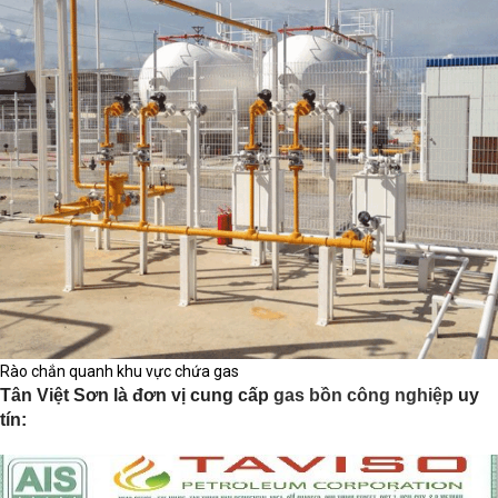
Rào chắn quanh khu vực chứa gas
Tân Việt Sơn là đơn vị cung cấp
gas bồn công nghiệp
uy
tín: