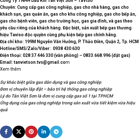
Công Ty TNHH Dầu Khí Tân Việt Sơn – TaViSo
Chuyên: Cung cấp gas công nghiệp, gas cho nhà hàng, gas cho
khách sạn, gas quán ăn, gas cho khu công nghiệp, gas cho bếp ăn,
gas cho bệnh viên, gas cho trường học, gas gia đình, và gas theo
yêu cầu riêng của khách hàng. Đặc biệt, sản xuất bếp gas thương
hiệu Taviso độc quyền cùng phụ kiện bếp gas chính hãng.
Địa chỉ kho: 199M Nguyễn Văn Hưởng, P. Thảo Điền, Quận 2, Tp. HCM
Hotline/SMS/Zalo/Viber: 0938 430 630
Điện thoại: 028 37 446 330 (văn phòng) – 0833.668.996 (đặt gas)
Email: tanvietson.tvs@gmail.co
m
Xem thêm
Sự khác biệt giữa gas dân dụng và gas công nghiệp
Đơn vị chuyên lắp đặt – bảo trì hệ thống gas công nghiệp
Lý do Tân Việt Sơn là đơn vị cung cấp gas số 1 tại TPHCM
Ứng dụng của gas công nghiệp trong sản xuất vừa tiết kiệm vừa hiệu
quả