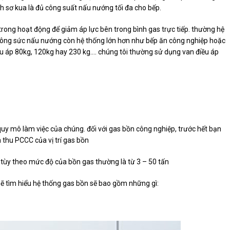
ình sơ kua là đủ công suất nấu nướng tối đa cho bếp.
rong hoạt động để giảm áp lực bên trong bình gas trực tiếp. thường hệ
 công sức nấu nướng còn hệ thống lớn hơn như bếp ăn công nghiệp hoặc
ều áp 80kg, 120kg hay 230 kg…. chúng tôi thường sử dụng van điều áp
 quy mô làm việc của chúng. đối với gas bồn công nghiệp, trước hết bạn
 thu PCCC của vị trí gas bồn
nh tùy theo mức độ của bồn gas thường là từ 3 – 50 tấn
sẽ tìm hiểu hệ thống gas bồn sẽ bao gồm những gì: