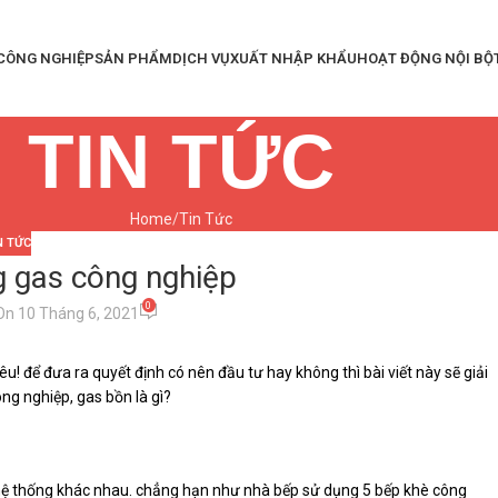
 CÔNG NGHIỆP
SẢN PHẨM
DỊCH VỤ
XUẤT NHẬP KHẨU
HOẠT ĐỘNG NỘI BỘ
TIN TỨC
Home
Tin Tức
N TỨC
g gas công nghiệp
0
On 10 Tháng 6, 2021
! để đưa ra quyết định có nên đầu tư hay không thì bài viết này sẽ giải
ng nghiệp, gas bồn là gì?
 hệ thống khác nhau. chẳng hạn như nhà bếp sử dụng 5 bếp khè công