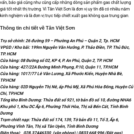
vấn, báo giá cũng như cũng cấp những dòng sản phẩm gas chất lượng
giá tốt nhất thị trường. Vì Tân Việt Sơn là đơn vị uy tín đã có nhiều năm
kinh nghiệm và là đơn vị trực tiếp chiết xuất gas không qua trung gian.
Thông tin chi tiết về Tân Việt Sơn
Trụ sở chính: 26 đường 59 – Phường An Phú – Quận 2, Tp. HCM
VPGD / Kho bãi: 199m Nguyễn Văn Hưởng, P. Thảo Điền, TP. Thủ Đức,
TP. HCM
Cửa hàng: 08 Đường số 02, KP 4, P. An Phú, Quận 2, TP. HCM
Cửa hàng: 427/22A Đường Minh Phụng, P.10, Quận 11, TP.HCM
Cửa hàng: 1017/77 Lê Văn Lương, Xã Phước Kiển, Huyện Nhà Bè,
TP.HCM
Cửa hàng: 02D Nguyễn Thị Nê, ấp Phú Mỹ, Xã Phú Hòa Đông, Huyện Củ
Chi, TP.HCM
Tổng kho Bình Dương: Thửa đất số 921, tờ bản đồ số 10, đường NHA6
Khu phố 1, Khu DC Ấp 6, Phường Thới Hòa, Thị xã Bến Cát, Tỉnh Bình
Dương
Trạm chiết nạp: Thửa đất số 174, 139, Tờ bản đồ 11, Tổ 3, Ấp 6,
Phường Vĩnh Tân, Thị xã Tân Uyên, Tỉnh Bình Dương
Điện thoại: 028.37446330 (văn phòng) | 0833 668 996 (Đặt gas)