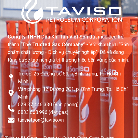
Công ty TNHH Dầu Khí Tân Việt Sơn
đặt mục tiêu trở
thành
“The Trusted Gas Company”
- Với khẩu hiệu “Sản
phẩm chất lượng - Dịch vụ chuyên nghiệp”. Đã và đang
từng bước tạo nên giá trị thương hiệu bền vững của mình.
Trụ sở: 26 Đường số 59, p.Bình Trưng, Tp. Hồ Chí
Minh
Văn phòng: 12 Đường 7C1, p. Bình Trưng, Tp. Hồ Chí
Minh
028 37 446 330 (văn phòng)
0833.668.996 (đặt gas)
tanvietson@taviso.vn​