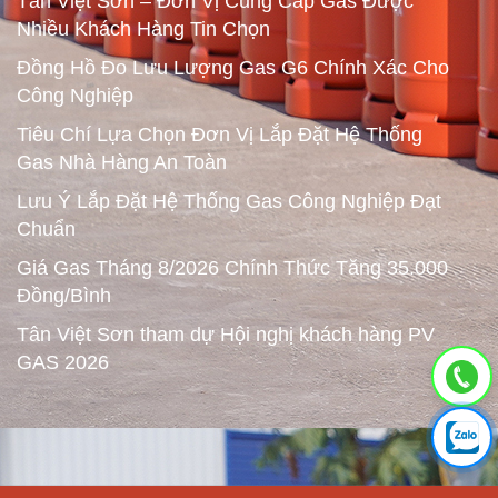
Tân Việt Sơn – Đơn Vị Cung Cấp Gas Được
Nhiều Khách Hàng Tin Chọn
Đồng Hồ Đo Lưu Lượng Gas G6 Chính Xác Cho
Công Nghiệp
Tiêu Chí Lựa Chọn Đơn Vị Lắp Đặt Hệ Thống
Gas Nhà Hàng An Toàn
Lưu Ý Lắp Đặt Hệ Thống Gas Công Nghiệp Đạt
Chuẩn
Giá Gas Tháng 8/2026 Chính Thức Tăng 35.000
Đồng/Bình
Tân Việt Sơn tham dự Hội nghị khách hàng PV
GAS 2026