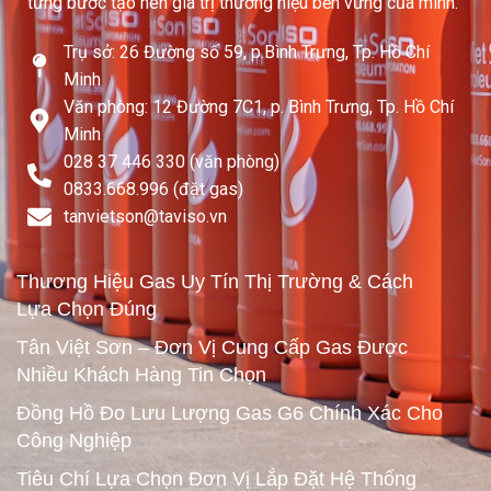
từng bước tạo nên giá trị thương hiệu bền vững của mình.
Trụ sở: 26 Đường số 59, p.Bình Trưng, Tp. Hồ Chí
Minh
Văn phòng: 12 Đường 7C1, p. Bình Trưng, Tp. Hồ Chí
Minh
028 37 446 330 (văn phòng)
0833.668.996 (đặt gas)
tanvietson@taviso.vn​
Thương Hiệu Gas Uy Tín Thị Trường & Cách
Lựa Chọn Đúng
Tân Việt Sơn – Đơn Vị Cung Cấp Gas Được
Nhiều Khách Hàng Tin Chọn
Đồng Hồ Đo Lưu Lượng Gas G6 Chính Xác Cho
Công Nghiệp
Tiêu Chí Lựa Chọn Đơn Vị Lắp Đặt Hệ Thống