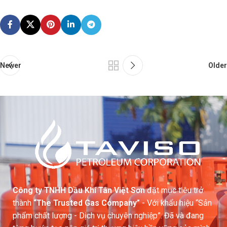
Newer
Older
Công ty TNHH Dầu Khí Tân Việt Sơn
đặt mục tiêu trở
thành
“The Trusted Gas Company”
- Với khẩu hiệu “Sản
phẩm chất lượng - Dịch vụ chuyên nghiệp”. Đã và đang